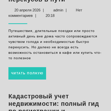
в
20
admin
20 апреля 2026
|
admin
|
Нет
дороге:
апреля
комментариев
|
20:18
советы
2026
для
Путешествия, длительные поездки или просто
полезных
активный день вне дома часто сопровождаются
чувством голода и необходимостью быстро
и
перекусить. Но далеко не всегда есть
удобных
возможность остановиться в кафе или купить что-
перекусов
то полезное
в
пути
ЧИТАТЬ
ЧИТАТЬ ПОЛНУЮ
ПОЛНУЮ
Кадастровый учет
недвижимости: полный гид