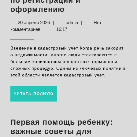
по регистрации и
Кадастровый
оформлению
учет
20
admin
20 апреля 2026
|
admin
|
Нет
недвижимости:
апреля
комментариев
|
16:17
полный
2026
гид
Введение в кадастровый учет Когда речь заходит
по
о недвижимости, многие люди сталкиваются с
большим количеством непонятных терминов и
регистрации
сложных процедур. Одним из ключевых понятий в
и
этой области является кадастровый учет.
оформлению
ЧИТАТЬ
ЧИТАТЬ ПОЛНУЮ
ПОЛНУЮ
Первая помощь ребенку:
важные советы для