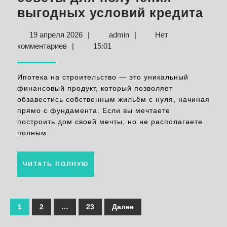
Ипо
выгодных условий кредита
на
19
admin
19 апреля 2026
|
admin
|
Нет
стр
апреля
комментариев
|
15:01
со
2026
дл
Ипотека на строительство — это уникальный
пол
финансовый продукт, который позволяет
обзавестись собственным жильём с нуля, начиная
вы
прямо с фундамента. Если вы мечтаете
усл
построить дом своей мечты, но не располагаете
кре
полным
ЧИТАТЬ
ЧИТАТЬ ПОЛНУЮ
ПОЛНУЮ
Пагинация
1
2
…
23
Далее
записей