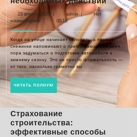
Подгот
необходимых действий
автомо
23
admin
23 апреля 2026
|
admin
|
Нет
к
апреля
комментариев
|
00:16
зиме:
2026
полны
Когда на улице начинает холодать, а первые
список
снежинки напоминают о приближающейся зиме,
пора задуматься о подготовке автомобиля к
необхо
зимнему сезону. Это не просто формальность —
действ
от того, насколько грамотно вы
ЧИТАТЬ
ЧИТАТЬ ПОЛНУЮ
ПОЛНУЮ
Страхование
строительства:
эффективные способы