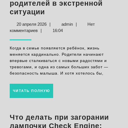
родителей в экстренной
Первая
ситуации
помощь
20
admin
20 апреля 2026
|
admin
|
Нет
ребенку:
апреля
комментариев
|
16:04
важные
2026
советы
Когда в семье появляется ребёнок, жизнь
для
меняется кардинально. Родители начинают
впервые сталкиваться с новыми радостями и
родителей
тревогами, и одна из самых больших забот —
в
безопасность малыша. И хотя хотелось бы,
экстренной
ситуации
ЧИТАТЬ
ЧИТАТЬ ПОЛНУЮ
ПОЛНУЮ
Что делать при загорании
лампочки Check Engine: