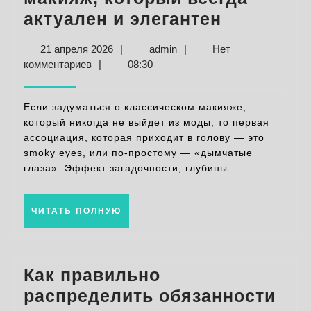
Smokey
актуален и элегантен
Eyes:
21
admin
21 апреля 2026
|
admin
|
Нет
Классиче
апреля
комментариев
|
08:30
макияж,
2026
который
Если задуматься о классическом макияже,
всегда
который никогда не выйдет из моды, то первая
ассоциация, которая приходит в голову — это
актуален
smoky eyes, или по-простому — «дымчатые
и
глаза». Эффект загадочности, глубины
элеганте
ЧИТАТЬ
ЧИТАТЬ ПОЛНУЮ
ПОЛНУЮ
Как правильно
распределить обязанности