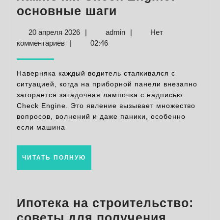
Что
основные шаги
делать
20
admin
20 апреля 2026
|
admin
|
Нет
при
апреля
комментариев
|
02:46
загорании
2026
лампочки
Наверняка каждый водитель сталкивался с
Check
ситуацией, когда на приборной панели внезапно
загорается загадочная лампочка с надписью
Engine:
Check Engine. Это явление вызывает множество
основные
вопросов, волнений и даже паники, особенно
шаги
если машина
ЧИТАТЬ
ЧИТАТЬ ПОЛНУЮ
ПОЛНУЮ
Ипотека на строительство:
советы для получения