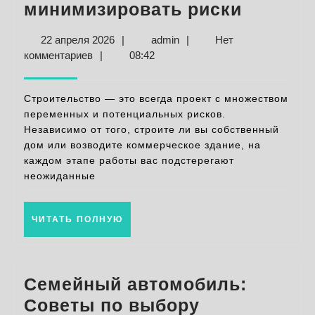
Страхо
минимизировать риски
строите
22
admin
22 апреля 2026
|
admin
|
Нет
эффект
апреля
комментариев
|
08:42
способ
2026
миними
Строительство — это всегда проект с множеством
риски
переменных и потенциальных рисков.
Независимо от того, строите ли вы собственный
дом или возводите коммерческое здание, на
каждом этапе работы вас подстерегают
неожиданные
ЧИТАТЬ
ЧИТАТЬ ПОЛНУЮ
ПОЛНУЮ
Семейный автомобиль:
Советы по выбору