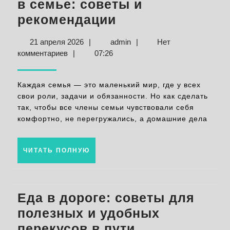
в семье: советы и
Как
рекомендации
правильно
21
admin
21 апреля 2026
|
admin
|
Нет
распределить
апреля
комментариев
|
07:26
обязанности
2026
в
Каждая семья — это маленький мир, где у всех
семье:
свои роли, задачи и обязанности. Но как сделать
так, чтобы все члены семьи чувствовали себя
советы
комфортно, не перегружались, а домашние дела
и
рекомендации
ЧИТАТЬ
ЧИТАТЬ ПОЛНУЮ
ПОЛНУЮ
Еда в дороге: советы для
полезных и удобных
Еда
перекусов в пути