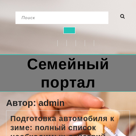
Перейти
Найти:
к
содержимому
Кнопка
Открыть
Семейный
портал
Автор:
admin
Подготовка автомобиля к
зиме: полный список