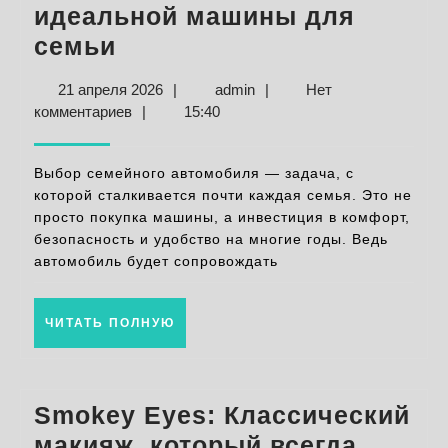
идеальной машины для
Семейный
семьи
автомобиль:
21
admin
21 апреля 2026
|
admin
|
Нет
Советы
апреля
комментариев
|
15:40
по
2026
выбору
Выбор семейного автомобиля — задача, с
идеальной
которой сталкивается почти каждая семья. Это не
просто покупка машины, а инвестиция в комфорт,
машины
безопасность и удобство на многие годы. Ведь
для
автомобиль будет сопровождать
семьи
ЧИТАТЬ
ЧИТАТЬ ПОЛНУЮ
ПОЛНУЮ
Smokey Eyes: Классический
макияж, который всегда