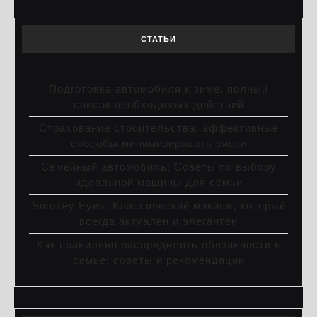
СТАТЬИ
Подготовка автомобиля к зиме: полный
список необходимых действий
Страхование строительства: эффективные
способы минимизировать риски
Семейный автомобиль: Советы по выбору
идеальной машины для семьи
Smokey Eyes: Классический макияж, который
всегда актуален и элегантен
Как правильно распределить обязанности в
семье: советы и рекомендации