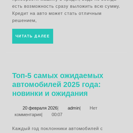
и
есть возможность сразу выложить всю сумму.
клю
Кредит на авто может стать отличным
мом
решением,
выб
ЧИТАТЬ
ЧИТАТЬ ДАЛЕЕ
ДАЛЕЕ
Топ-5 самых ожидаемых
автомобилей 2025 года:
Топ-5
новинки и ожидания
самых
20
admin
20 февраля 2026
|
admin
|
Нет
ожидаемых
февраля
комментария
|
00:07
автомобиле
2026
2025
Каждый год поклонники автомобилей с