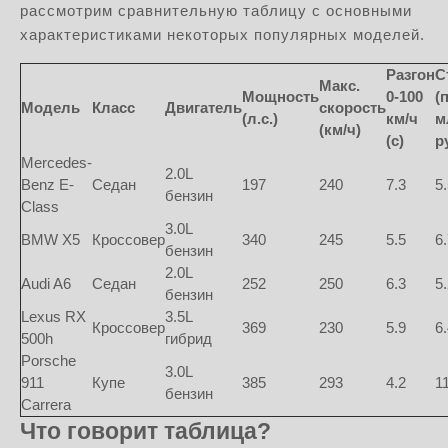
рассмотрим сравнительную таблицу с основными
характеристиками некоторых популярных моделей.
Разгон
С
Макс.
Мощность
0-100
(
Модель
Класс
Двигатель
скорость
(л.с.)
км/ч
м
(км/ч)
(с)
р
Mercedes-
2.0L
Benz E-
Седан
197
240
7.3
5
бензин
Class
3.0L
BMW X5
Кроссовер
340
245
5.5
6
бензин
2.0L
Audi A6
Седан
252
250
6.3
5
бензин
Lexus RX
3.5L
Кроссовер
369
230
5.9
6
500h
гибрид
Porsche
3.0L
911
Купе
385
293
4.2
1
бензин
Carrera
Что говорит таблица?