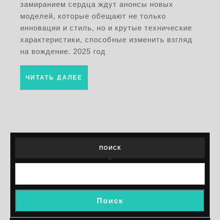
замиранием сердца ждут анонсы новых
года:
моделей, которые обещают не только
новинки
инновации и стиль, но и крутые технические
и
характеристики, способные изменить взгляд
ожидания
на вождение. 2025 год
ЧИТАТЬ
ЧИТАТЬ ДАЛЕЕ
ДАЛЕЕ
ПОИСК
Поиск