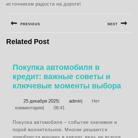
источником радости на дороге!
Навигация
по
PREVIOUS
NEXT
записям
Предыдущая
Следующая
Related Post
запись:
запись:
Покупка автомобиля в
кредит: важные советы и
Пок
ключевые моменты выбора
авт
25
admin
25 декабря 2025
|
admin
|
Нет
в
декабря
комментария
|
06:41
кред
2025
важ
Покупка автомобиля – событие значимое и
порой волнительное. Многие решаются
сов
приобрести машину в кредит, ведь не всегда