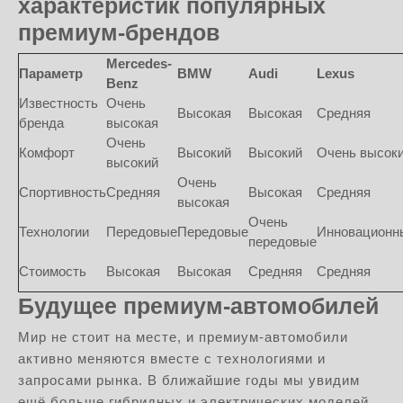
характеристик популярных
премиум-брендов
Mercedes-
Параметр
BMW
Audi
Lexus
Benz
Известность
Очень
Высокая
Высокая
Средняя
бренда
высокая
Очень
Комфорт
Высокий
Высокий
Очень высок
высокий
Очень
Спортивность
Средняя
Высокая
Средняя
высокая
Очень
Технологии
Передовые
Передовые
Инновационн
передовые
Стоимость
Высокая
Высокая
Средняя
Средняя
Будущее премиум-автомобилей
Мир не стоит на месте, и премиум-автомобили
активно меняются вместе с технологиями и
запросами рынка. В ближайшие годы мы увидим
ещё больше гибридных и электрических моделей,