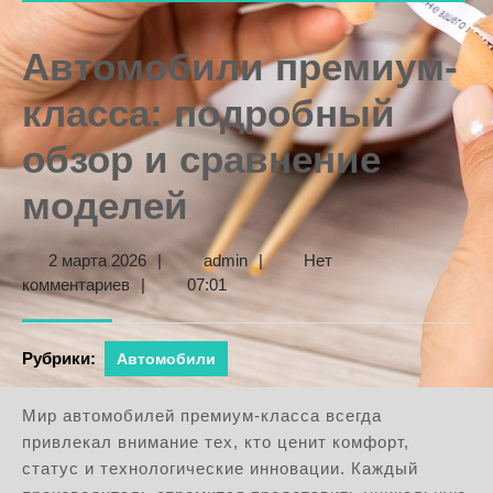
Автомобили премиум-
класса: подробный
обзор и сравнение
моделей
2
admin
2 марта 2026
|
admin
|
Нет
марта
комментариев
|
07:01
2026
Рубрики:
Автомобили
Мир автомобилей премиум-класса всегда
привлекал внимание тех, кто ценит комфорт,
статус и технологические инновации. Каждый