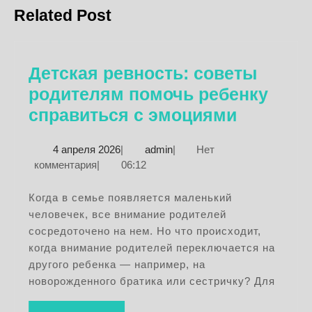
записям
Предыдущая
Следующая
Related Post
запись:
запись:
Детская ревность: советы
родителям помочь ребенку
Детская
справиться с эмоциями
ревност
4
admin
4 апреля 2026
|
admin
|
Нет
советы
апреля
комментария
|
06:12
родител
2026
помочь
Когда в семье появляется маленький
человечек, все внимание родителей
ребенку
сосредоточено на нем. Но что происходит,
справит
когда внимание родителей переключается на
с
другого ребенка — например, на
эмоция
новорожденного братика или сестричку? Для