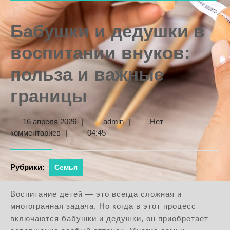
Бабушки и дедушки в
воспитании внуков:
польза и важные
границы
16
admin
16 апреля 2026
|
admin
|
Нет
апреля
комментариев
|
04:45
2026
Рубрики:
Семья
Воспитание детей — это всегда сложная и
многогранная задача. Но когда в этот процесс
включаются бабушки и дедушки, он приобретает