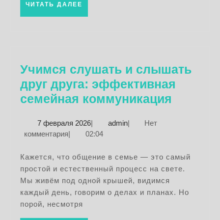
ЧИТАТЬ
ЧИТАТЬ ДАЛЕЕ
ДАЛЕЕ
Учимся слушать и слышать
друг друга: эффективная
Учимся
семейная коммуникация
слушат
7
admin
7 февраля 2026
|
admin
|
Нет
и
февраля
комментария
|
02:04
слышат
2026
друг
Кажется, что общение в семье — это самый
простой и естественный процесс на свете.
друга:
Мы живём под одной крышей, видимся
эффект
каждый день, говорим о делах и планах. Но
семейн
порой, несмотря
коммун