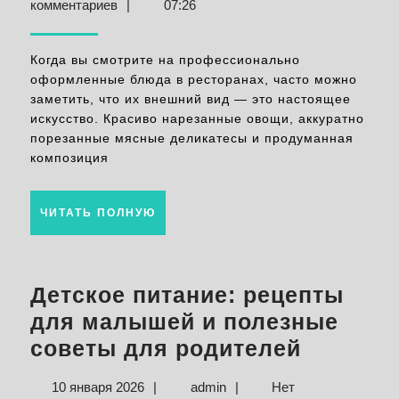
января
комментариев
|
07:26
красиво
2026
оформляем
Когда вы смотрите на профессионально
блюда
оформленные блюда в ресторанах, часто можно
заметить, что их внешний вид — это настоящее
легко
искусство. Красиво нарезанные овощи, аккуратно
и
порезанные мясные деликатесы и продуманная
красиво
композиция
ЧИТАТЬ
ЧИТАТЬ ПОЛНУЮ
ПОЛНУЮ
Детское питание: рецепты
для малышей и полезные
Детское
советы для родителей
питание
10
admin
10 января 2026
|
admin
|
Нет