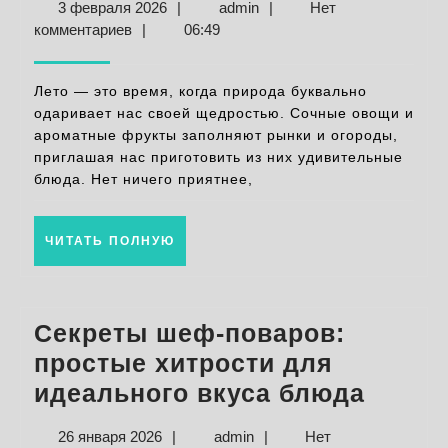
3
admin
3 февраля 2026
|
admin
|
Нет
свежие
февраля
комментариев
|
06:49
блюда
2026
из
Лето — это время, когда природа буквально
сезонных
одаривает нас своей щедростью. Сочные овощи и
ароматные фрукты заполняют рынки и огороды,
овощей
приглашая нас приготовить из них удивительные
и
блюда. Нет ничего приятнее,
фруктов
ЧИТАТЬ
ЧИТАТЬ ПОЛНУЮ
ПОЛНУЮ
Секреты шеф-поваров:
простые хитрости для
Секре
идеального вкуса блюда
шеф-
26
admin
26 января 2026
|
admin
|
Нет