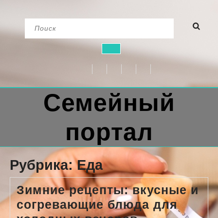
Перейти
Найти:
к
содержимому
Кнопка
Открыть
Семейный
портал
Рубрика:
Еда
Зимние рецепты: вкусные и
согревающие блюда для