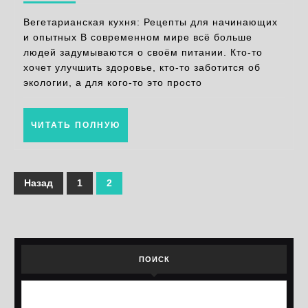
начинающих
Вегетарианская кухня: Рецепты для начинающих
и
и опытных В современном мире всё больше
людей задумываются о своём питании. Кто-то
опытных
хочет улучшить здоровье, кто-то заботится об
поваров
экологии, а для кого-то это просто
ЧИТАТЬ
ЧИТАТЬ ПОЛНУЮ
ПОЛНУЮ
Пагинация
Назад
1
2
записей
ПОИСК