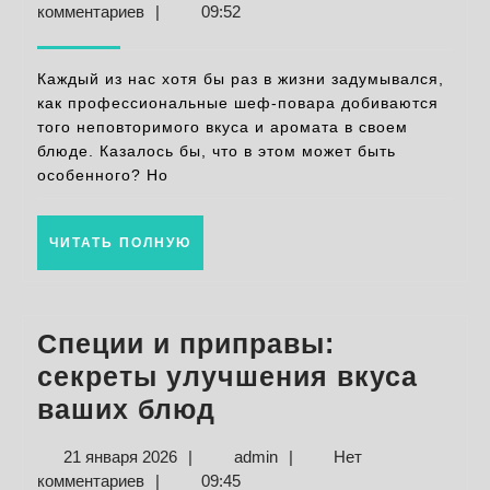
повар
января
комментариев
|
09:52
прост
2026
хитро
Каждый из нас хотя бы раз в жизни задумывался,
для
как профессиональные шеф-повара добиваются
того неповторимого вкуса и аромата в своем
идеал
блюде. Казалось бы, что в этом может быть
вкуса
особенного? Но
блюд
ЧИТАТЬ
ЧИТАТЬ ПОЛНУЮ
ПОЛНУЮ
Специи и приправы:
секреты улучшения вкуса
Специи
ваших блюд
и
21
admin
21 января 2026
|
admin
|
Нет
приправы:
января
комментариев
|
09:45