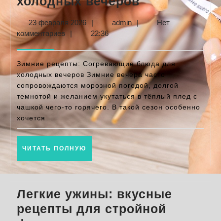
Зимние
холодных вечеров
рецепты:
23
admin
23 февраля 2026
|
admin
|
Нет
вкусные
февраля
комментариев
|
22:36
и
2026
согревающи
Зимние рецепты: Согревающие блюда для
блюда
холодных вечеров Зимние вечера часто
сопровождаются морозной погодой, долгой
для
темнотой и желанием укутаться в тёплый плед с
холодных
чашкой чего-то горячего. В такой сезон особенно
вечеров
хочется
ЧИТАТЬ
ЧИТАТЬ ПОЛНУЮ
ПОЛНУЮ
Легкие ужины: вкусные
рецепты для стройной