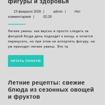
Легкие
фигуры и здоровья
ужины:
19
admin
19 февраля 2026
|
admin
|
Нет
вкусные
февраля
комментариев
|
02:28
рецепты
2026
для
Легкие ужины: как вкусно и просто следить за
стройной
фигурой Когда день подходит к концу, и хочется
перекусить, но при этом не испортить фигуру, на
фигуры
ум приходят легкие ужины. Это та
и
здоровья
ЧИТАТЬ
ЧИТАТЬ ПОЛНУЮ
ПОЛНУЮ
Летние рецепты: свежие
блюда из сезонных овощей
Летние
и фруктов
рецепты: