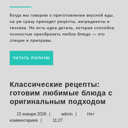
секреты
2026
улучшения
Когда мы говорим о приготовлении вкусной еды,
вкуса
на ум сразу приходят рецепты, ингредиенты и
техника. Но есть одна деталь, которая способна
ваших
полностью преобразить любое блюдо — это
блюд
специи и приправы.
ЧИТАТЬ
ЧИТАТЬ ПОЛНУЮ
ПОЛНУЮ
Классические рецепты:
готовим любимые блюда с
Класс
оригинальным подходом
рецеп
15
admin
15 января 2026
|
admin
|
Нет
готов
января
комментариев
|
11:27
люби
2026