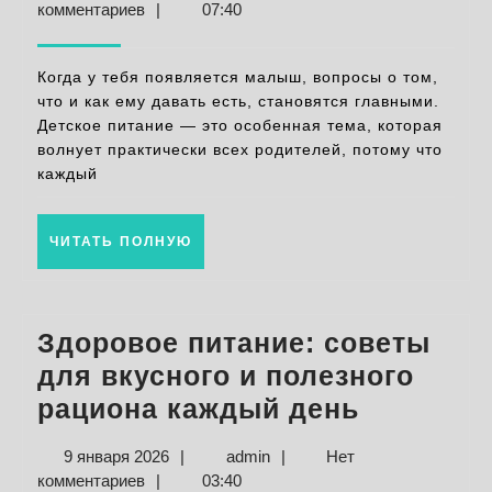
рецепт
января
комментариев
|
07:40
для
2026
малыше
Когда у тебя появляется малыш, вопросы о том,
и
что и как ему давать есть, становятся главными.
Детское питание — это особенная тема, которая
полезн
волнует практически всех родителей, потому что
советы
каждый
для
родител
ЧИТАТЬ
ЧИТАТЬ ПОЛНУЮ
ПОЛНУЮ
Здоровое питание: советы
для вкусного и полезного
Здорово
рациона каждый день
питание:
9
admin
9 января 2026
|
admin
|
Нет
советы
января
комментариев
|
03:40