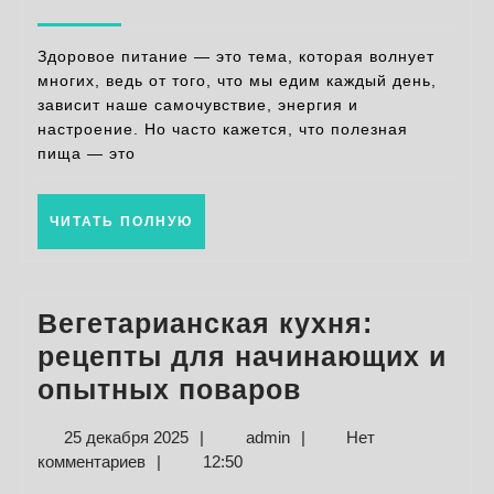
для
2026
вкусного
Здоровое питание — это тема, которая волнует
и
многих, ведь от того, что мы едим каждый день,
зависит наше самочувствие, энергия и
полезног
настроение. Но часто кажется, что полезная
рациона
пища — это
каждый
день
ЧИТАТЬ
ЧИТАТЬ ПОЛНУЮ
ПОЛНУЮ
Вегетарианская кухня:
рецепты для начинающих и
Вегетарианс
опытных поваров
кухня:
25
admin
25 декабря 2025
|
admin
|
Нет
рецепты
декабря
комментариев
|
12:50
для
2025