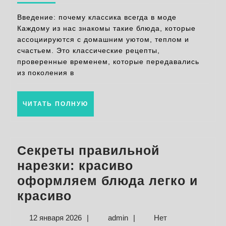
блюд
Введение: почему классика всегда в моде
с
Каждому из нас знакомы такие блюда, которые
ассоциируются с домашним уютом, теплом и
ориг
счастьем. Это классические рецепты,
подх
проверенные временем, которые передавались
из поколения в
ЧИТАТЬ
ЧИТАТЬ ПОЛНУЮ
ПОЛНУЮ
Секреты правильной
нарезки: красиво
оформляем блюда легко и
Секреты
красиво
правильной
12
admin
12 января 2026
|
admin
|
Нет
нарезки: