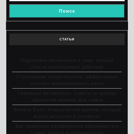
Поиск
СТАТЬИ
Подготовка автомобиля к зиме: полный
список необходимых действий
Страхование строительства: эффективные
способы минимизировать риски
Семейный автомобиль: Советы по выбору
идеальной машины для семьи
Smokey Eyes: Классический макияж, который
всегда актуален и элегантен
Как правильно распределить обязанности в
семье: советы и рекомендации