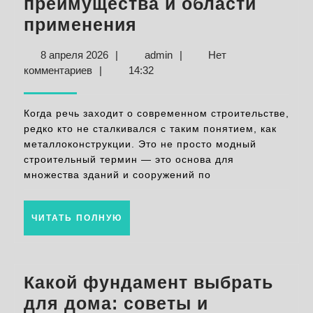
преимущества и области
Металлоконструкц
применения
в
8
admin
8 апреля 2026
|
admin
|
Нет
строительстве:
апреля
комментариев
|
14:32
основные
2026
преимущества
Когда речь заходит о современном строительстве,
и
редко кто не сталкивался с таким понятием, как
металлоконструкции. Это не просто модный
области
строительный термин — это основа для
применения
множества зданий и сооружений по
ЧИТАТЬ
ЧИТАТЬ ПОЛНУЮ
ПОЛНУЮ
Какой фундамент выбрать
для дома: советы и