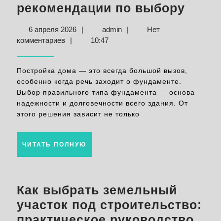
Како
рекомендации по выбору
фунд
6
admin
6 апреля 2026
|
admin
|
Нет
выбр
апреля
комментариев
|
10:47
для
2026
дома
Постройка дома — это всегда большой вызов,
сове
особенно когда речь заходит о фундаменте.
Выбор правильного типа фундамента — основа
и
надежности и долговечности всего здания. От
реко
этого решения зависит не только
по
выбо
ЧИТАТЬ
ЧИТАТЬ ПОЛНУЮ
ПОЛНУЮ
Как выбрать земельный
участок под строительство:
Как
практическое руководство