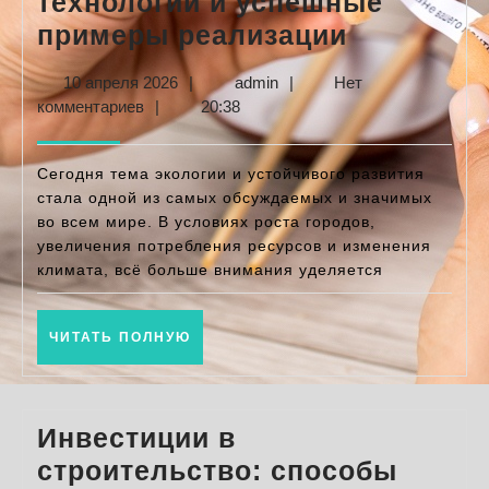
технологии и успешные
Экологич
примеры реализации
строител
10
admin
10 апреля 2026
|
admin
|
Нет
лучшие
апреля
комментариев
|
20:38
технолог
2026
и
Сегодня тема экологии и устойчивого развития
успешны
стала одной из самых обсуждаемых и значимых
во всем мире. В условиях роста городов,
примеры
увеличения потребления ресурсов и изменения
реализац
климата, всё больше внимания уделяется
ЧИТАТЬ
ЧИТАТЬ ПОЛНУЮ
ПОЛНУЮ
Инвестиции в
строительство: способы