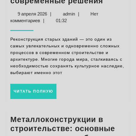
Реконст
современные решения
старых
9
admin
9 апреля 2026
|
admin
|
Нет
зданий:
апреля
комментариев
|
01:32
вдохно
2026
и
Реконструкция старых зданий — это один из
соврем
самых увлекательных и одновременно сложных
процессов в современном строительстве и
решени
архитектуре. Многие города мира, сталкиваясь с
необходимостью сохранять культурное наследие,
выбирают именно этот
ЧИТАТЬ
ЧИТАТЬ ПОЛНУЮ
ПОЛНУЮ
Металлоконструкции в
строительстве: основные