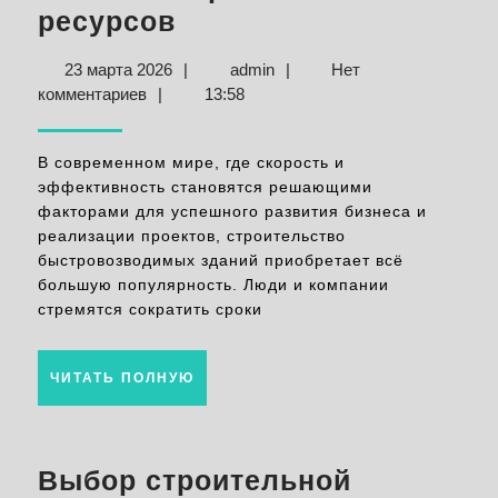
Строительство
ресурсов
быстровозводимых
23
admin
23 марта 2026
|
admin
|
Нет
зданий:
марта
комментариев
|
13:58
экономия
2026
времени
В современном мире, где скорость и
и
эффективность становятся решающими
факторами для успешного развития бизнеса и
ресурсов
реализации проектов, строительство
быстровозводимых зданий приобретает всё
большую популярность. Люди и компании
стремятся сократить сроки
ЧИТАТЬ
ЧИТАТЬ ПОЛНУЮ
ПОЛНУЮ
Выбор строительной