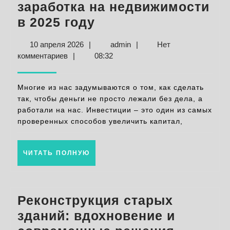
заработка на недвижимости
Инвестиции
в 2025 году
в
10
admin
10 апреля 2026
|
admin
|
Нет
строительство:
апреля
комментариев
|
08:32
способы
2026
заработка
Многие из нас задумываются о том, как сделать
на
так, чтобы деньги не просто лежали без дела, а
работали на нас. Инвестиции – это один из самых
недвижимости
проверенных способов увеличить капитал,
в
2025
ЧИТАТЬ
ЧИТАТЬ ПОЛНУЮ
году
ПОЛНУЮ
Реконструкция старых
зданий: вдохновение и