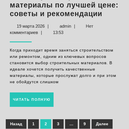
материалы по лучшей цене:
Как
советы и рекомендации
выбра
19
admin
19 марта 2026
|
admin
|
Нет
строи
марта
комментариев
|
13:53
матер
2026
по
Когда приходит время заняться строительством
лучше
или ремонтом, одним из ключевых вопросов
становится выбор строительных материалов. В
цене:
идеале хочется получить качественные
совет
материалы, которые прослужат долго и при этом
и
не обойдутся слишком
реком
ЧИТАТЬ
ЧИТАТЬ ПОЛНУЮ
ПОЛНУЮ
Пагинация
Назад
1
2
3
…
9
Далее