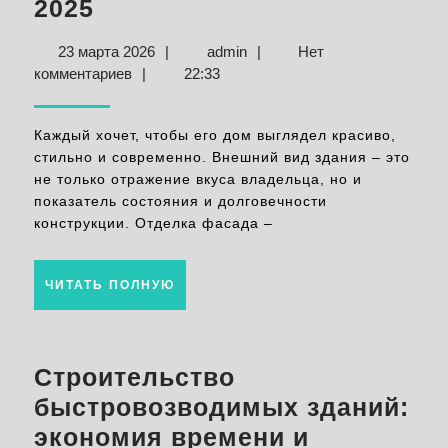
Отделка
2025
фасада:
23
admin
23 марта 2026
|
admin
|
Нет
современные
марта
комментариев
|
22:33
материалы
2026
и
Каждый хочет, чтобы его дом выглядел красиво,
инновационные
стильно и современно. Внешний вид здания – это
не только отражение вкуса владельца, но и
технологии
показатель состояния и долговечности
2025
конструкции. Отделка фасада –
ЧИТАТЬ
ЧИТАТЬ ПОЛНУЮ
ПОЛНУЮ
Строительство
быстровозводимых зданий:
экономия времени и