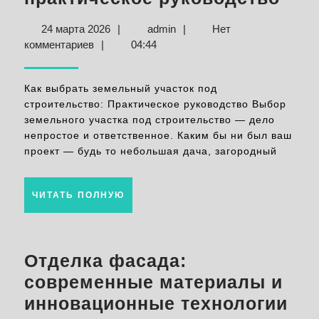
выб
24
admin
24 марта 2026
|
admin
|
Нет
зем
марта
комментариев
|
04:44
уча
2026
под
Как выбрать земельный участок под
стр
строительство: Практическое руководство Выбор
земельного участка под строительство — дело
пра
непростое и ответственное. Каким бы ни был ваш
рук
проект — будь то небольшая дача, загородный
ЧИТАТЬ
ЧИТАТЬ ПОЛНУЮ
ПОЛНУЮ
Отделка фасада:
современные материалы и
инновационные технологии