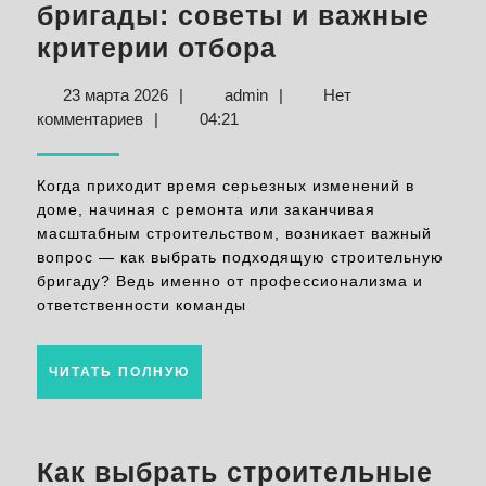
бригады: советы и важные
Выбор
критерии отбора
строительной
23
admin
23 марта 2026
|
admin
|
Нет
бригады:
марта
комментариев
|
04:21
советы
2026
и
Когда приходит время серьезных изменений в
важные
доме, начиная с ремонта или заканчивая
масштабным строительством, возникает важный
критерии
вопрос — как выбрать подходящую строительную
отбора
бригаду? Ведь именно от профессионализма и
ответственности команды
ЧИТАТЬ
ЧИТАТЬ ПОЛНУЮ
ПОЛНУЮ
Как выбрать строительные