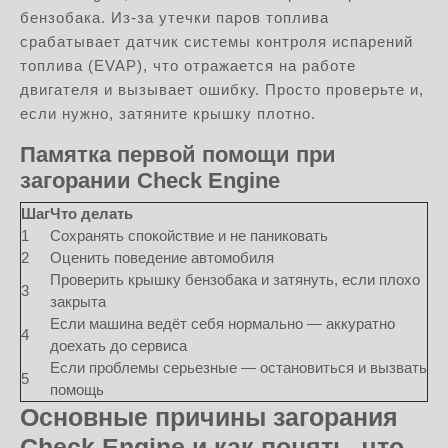
бензобака. Из-за утечки паров топлива
срабатывает датчик системы контроля испарений
топлива (EVAP), что отражается на работе
двигателя и вызывает ошибку. Просто проверьте и,
если нужно, затяните крышку плотно.
Памятка первой помощи при
загорании Check Engine
Шаг
Что делать
1
Сохранять спокойствие и не паниковать
2
Оценить поведение автомобиля
Проверить крышку бензобака и затянуть, если плохо
3
закрыта
Если машина ведёт себя нормально — аккуратно
4
доехать до сервиса
Если проблемы серьезные — остановиться и вызвать
5
помощь
Основные причины загорания
Check Engine и как понять, что