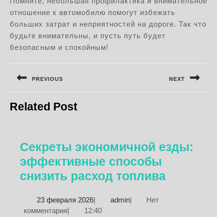
Помните, небольшая профилактика и внимательное
отношение к автомобилю помогут избежать
больших затрат и неприятностей на дороге. Так что
будьте внимательны, и пусть путь будет
безопасным и спокойным!
Навигация
по
PREVIOUS
NEXT
записям
Предыдущая
Следующая
Related Post
запись:
запись:
Секреты экономичной езды:
эффективные способы
Секреты
снизить расход топлива
экономи
23
admin
23 февраля 2026
|
admin
|
Нет
езды:
февраля
комментария
|
12:40