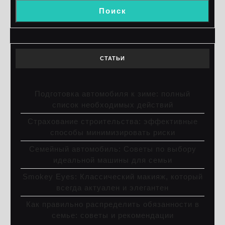
Поиск
СТАТЬИ
Подготовка автомобиля к зиме: полный
список необходимых действий
Страхование строительства: эффективные
способы минимизировать риски
Семейный автомобиль: Советы по выбору
идеальной машины для семьи
Smokey Eyes: Классический макияж, который
всегда актуален и элегантен
Как правильно распределить обязанности в
семье: советы и рекомендации