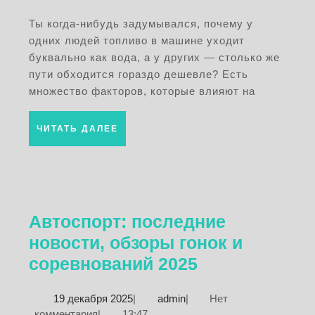
эффект
2026
способ
Ты когда-нибудь задумывался, почему у
одних людей топливо в машине уходит
снизить
буквально как вода, а у других — столько же
расход
пути обходится гораздо дешевле? Есть
топлива
множество факторов, которые влияют на
ЧИТАТЬ
ЧИТАТЬ ДАЛЕЕ
ДАЛЕЕ
Автоспорт: последние
новости, обзоры гонок и
Автоспорт:
соревнований 2025
последние
19
admin
19 декабря 2025
|
admin
|
Нет
новости,
декабря
комментария
|
13:47