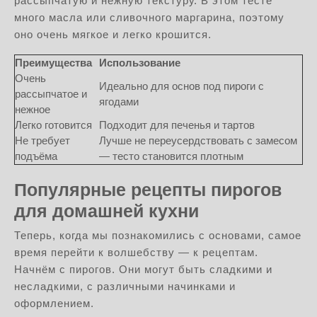
рассыпчатую и нежную текстуру. В этом тесте
много масла или сливочного маргарина, поэтому
оно очень мягкое и легко крошится.
Преимущества
Использование
Очень
Идеально для основ под пироги с
рассыпчатое и
ягодами
нежное
Легко готовится
Подходит для печенья и тартов
Не требует
Лучше не переусердствовать с замесом
подъёма
— тесто становится плотным
Популярные рецепты пирогов
для домашней кухни
Теперь, когда мы познакомились с основами, самое
время перейти к волшебству — к рецептам.
Начнём с пирогов. Они могут быть сладкими и
несладкими, с различными начинками и
оформлением.