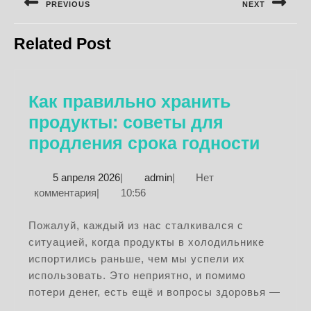
по
PREVIOUS
NEXT
записям
Предыдущая
Следующая
Related Post
запись:
запись:
Как правильно хранить
продукты: советы для
Как
продления срока годности
прави
5
admin
5 апреля 2026
|
admin
|
Нет
храни
апреля
комментария
|
10:56
проду
2026
сове
Пожалуй, каждый из нас сталкивался с
ситуацией, когда продукты в холодильнике
для
испортились раньше, чем мы успели их
прод
использовать. Это неприятно, и помимо
срока
потери денег, есть ещё и вопросы здоровья —
годно