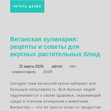
ЧИТАТЬ
ЧИТАТЬ ДАЛЕЕ
ДАЛЕЕ
Веганская кулинария:
рецепты и советы для
Вег
вкусных растительных блюд
кул
25
admin
25 марта 2026
|
admin
|
Нет
ре
марта
комментария
|
23:09
и
2026
со
Сегодня тема веганской кухни набирает всё
большую популярность. Всё больше людей
дл
задумываются о своём здоровье, окружающей
вку
среде и этичном отношении к животным.
рас
Веганство — это не просто отказ от продуктов