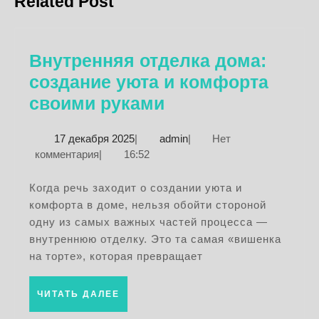
Related Post
запись:
запись:
Внутренняя отделка дома:
создание уюта и комфорта
Внутренняя
своими руками
отделка
17
admin
17 декабря 2025
|
admin
|
Нет
дома:
декабря
комментария
|
16:52
создание
2025
уюта
Когда речь заходит о создании уюта и
комфорта в доме, нельзя обойти стороной
и
одну из самых важных частей процесса —
комфорта
внутреннюю отделку. Это та самая «вишенка
своими
на торте», которая превращает
руками
ЧИТАТЬ
ЧИТАТЬ ДАЛЕЕ
ДАЛЕЕ