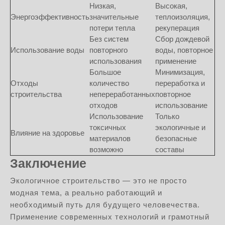
Низкая,
Высокая,
Энергоэффективность
значительные
теплоизоляция,
потери тепла
рекуперация
Без систем
Сбор дождевой
Использование воды
повторного
воды, повторное
использования
применение
Большое
Минимизация,
Отходы
количество
переработка и
строительства
непереработанных
повторное
отходов
использование
Использование
Только
токсичных
экологичные и
Влияние на здоровье
материалов
безопасные
возможно
составы
Заключение
Экологичное строительство — это не просто
модная тема, а реально работающий и
необходимый путь для будущего человечества.
Применение современных технологий и грамотный