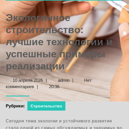
Экологичное
строительство:
лучшие технологии и
успешные примеры
реализации
10
admin
10 апреля 2026
|
admin
|
Нет
апреля
комментариев
|
20:38
2026
Рубрики:
Строительство
Сегодня тема экологии и устойчивого развития
стала одной из самых обсуждаемых и значимых во