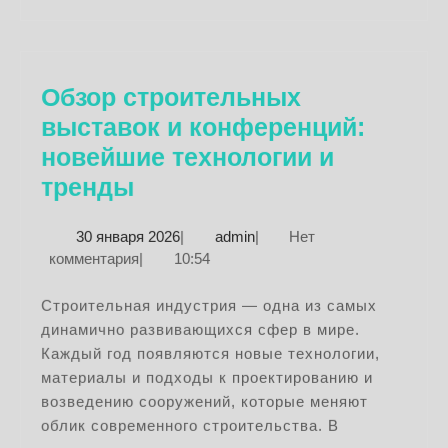
Обзор строительных
выставок и конференций:
новейшие технологии и
Обзор
тренды
строительных
30
admin
30 января 2026
|
admin
|
Нет
выставок
января
комментария
|
10:54
и
2026
конференций:
Строительная индустрия — одна из самых
динамично развивающихся сфер в мире.
новейшие
Каждый год появляются новые технологии,
технологии
материалы и подходы к проектированию и
и
возведению сооружений, которые меняют
тренды
облик современного строительства. В