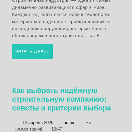
конференций:
Строительная индустрия — одна из самых
динамично развивающихся сфер в мире.
новейшие
Каждый год появляются новые технологии,
технологии
материалы и подходы к проектированию и
и
возведению сооружений, которые меняют
тренды
облик современного строительства. В
ЧИТАТЬ
ЧИТАТЬ ДАЛЕЕ
ДАЛЕЕ
Как выбрать надёжную
строительную компанию:
Как
советы и критерии выбора
выбр
12
admin
12 апреля 2026
|
admin
|
Нет
надё
апреля
комментария
|
12:47