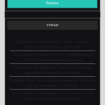
Поиск
СТАТЬИ
Подготовка автомобиля к зиме: полный
список необходимых действий
Страхование строительства: эффективные
способы минимизировать риски
Семейный автомобиль: Советы по выбору
идеальной машины для семьи
Smokey Eyes: Классический макияж, который
всегда актуален и элегантен
Как правильно распределить обязанности в
семье: советы и рекомендации