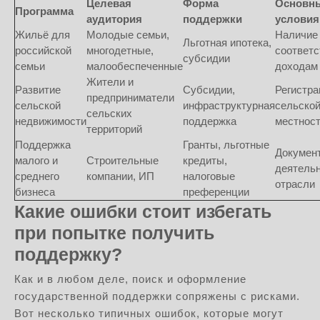
Целевая
Форма
Основн
Программа
аудитория
поддержки
условия
Жильё для
Молодые семьи,
Наличие 
Льготная ипотека,
российской
многодетные,
соответс
субсидии
семьи
малообеспеченные
доходам
Жители и
Развитие
Субсидии,
Регистра
предприниматели
сельской
инфраструктурная
сельско
сельских
недвижимости
поддержка
местнос
территорий
Поддержка
Гранты, льготные
Докумен
малого и
Строительные
кредиты,
деятельн
среднего
компании, ИП
налоговые
отрасли
бизнеса
преференции
Какие ошибки стоит избегать
при попытке получить
поддержку?
Как и в любом деле, поиск и оформление
государственной поддержки сопряжены с рисками.
Вот несколько типичных ошибок, которые могут