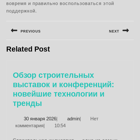
вовремя и правильно воспользоваться этой
поддержкой.
Навигация
по
PREVIOUS
NEXT
записям
Предыдущая
Следующая
Related Post
запись:
запись:
Обзор строительных
выставок и конференций:
новейшие технологии и
Обзор
тренды
строительных
30
admin
30 января 2026
|
admin
|
Нет
выставок
января
комментария
|
10:54
и
2026