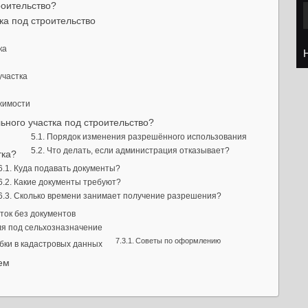
роительство?
а под строительство
ка
участка
жимости
ного участка под строительство?
Порядок изменения разрешённого использования
Что делать, если администрация отказывает?
тка?
Куда подавать документы?
Какие документы требуют?
Сколько времени занимает получение разрешения?
ток без документов
ля под сельхозназначение
Советы по оформлению
бки в кадастровых данных
ем