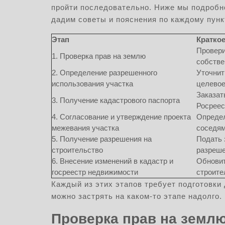
пройти последовательно. Ниже мы подробн
дадим советы и пояснения по каждому пунк
Этап
Кратко
Провери
1. Проверка прав на землю
собстве
2. Определение разрешенного
Уточнит
использования участка
целевое
Заказат
3. Получение кадастрового паспорта
Росреес
4. Согласование и утверждение проекта
Определ
межевания участка
соседям
5. Получение разрешения на
Подать 
строительство
разреше
6. Внесение изменений в кадастр и
Обновит
госреестр недвижимости
строите
Каждый из этих этапов требует подготовки
можно застрять на каком-то этапе надолго.
Проверка прав на земл