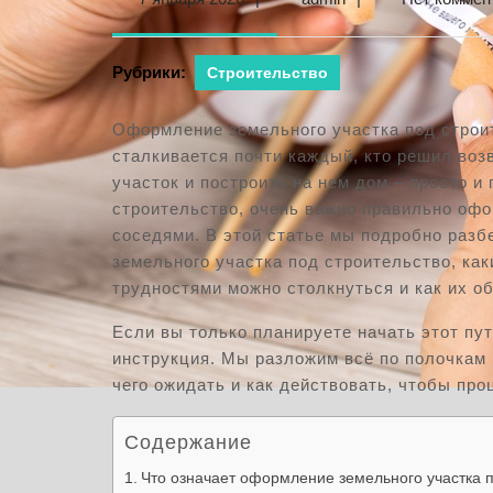
января
2026
Рубрики:
Строительство
Оформление земельного участка под строи
сталкивается почти каждый, кто решил воз
участок и построить на нем дом – просто и
строительство, очень важно правильно офо
соседями. В этой статье мы подробно разб
земельного участка под строительство, как
трудностями можно столкнуться и как их об
Если вы только планируете начать этот пут
инструкция. Мы разложим всё по полочкам 
чего ожидать и как действовать, чтобы пр
Содержание
Что означает оформление земельного участка п