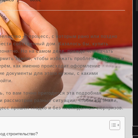
тельство — процесс, с которым рано или поздно
вести собственный дом. Казалось бы, купить
 понятно. Но на самом деле, прежде чем начать
рмить землю, чтобы избежать проблем с законом и
ерём, как именно происходит оформление
ие документы для этого нужны, с какими
ойти.
ь, то вам точно пригодится эта подробная
и рассмотрим разные ситуации, чтобы вы знали,
оцесс прошёл гладко и без неожиданных сюрпризов.
од строительство?