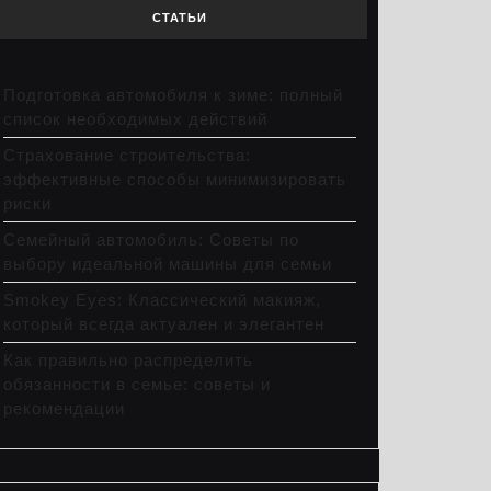
СТАТЬИ
Подготовка автомобиля к зиме: полный
список необходимых действий
Страхование строительства:
эффективные способы минимизировать
риски
Семейный автомобиль: Советы по
выбору идеальной машины для семьи
Smokey Eyes: Классический макияж,
который всегда актуален и элегантен
Как правильно распределить
обязанности в семье: советы и
рекомендации