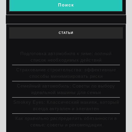
Поиск
СТАТЬИ
Подготовка автомобиля к зиме: полный
список необходимых действий
Страхование строительства: эффективные
способы минимизировать риски
Семейный автомобиль: Советы по выбору
идеальной машины для семьи
Smokey Eyes: Классический макияж, который
всегда актуален и элегантен
Как правильно распределить обязанности в
семье: советы и рекомендации