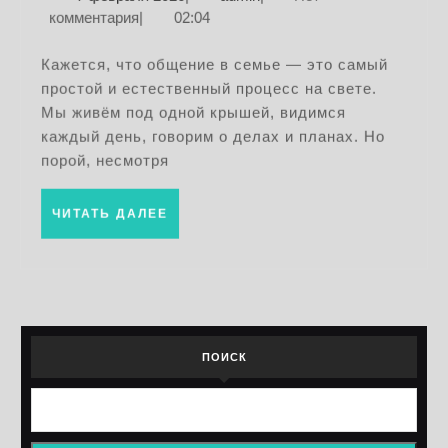
и
февраля
комментария
|
02:04
слышат
2026
друг
Кажется, что общение в семье — это самый
простой и естественный процесс на свете.
друга:
Мы живём под одной крышей, видимся
эффект
каждый день, говорим о делах и планах. Но
семейн
порой, несмотря
коммун
ЧИТАТЬ
ЧИТАТЬ ДАЛЕЕ
ДАЛЕЕ
ПОИСК