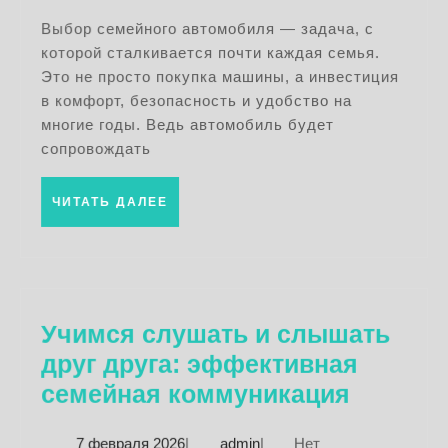
2026
выбору
Выбор семейного автомобиля — задача, с
которой сталкивается почти каждая семья.
идеальной
Это не просто покупка машины, а инвестиция
машины
в комфорт, безопасность и удобство на
для
многие годы. Ведь автомобиль будет
семьи
сопровождать
ЧИТАТЬ
ЧИТАТЬ ДАЛЕЕ
ДАЛЕЕ
Учимся слушать и слышать
друг друга: эффективная
Учимся
семейная коммуникация
слушат
7
admin
7 февраля 2026
|
admin
|
Нет