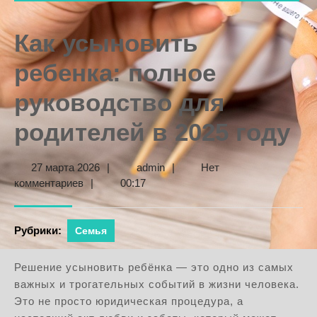
Как усыновить
ребенка: полное
руководство для
родителей в 2025 году
27
admin
27 марта 2026
|
admin
|
Нет
марта
комментариев
|
00:17
2026
Рубрики:
Семья
Решение усыновить ребёнка — это одно из самых
важных и трогательных событий в жизни человека.
Это не просто юридическая процедура, а