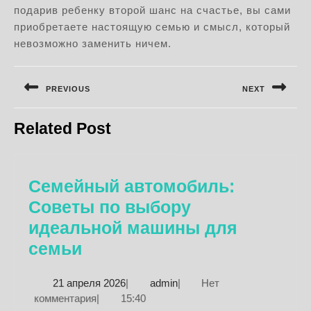
подарив ребенку второй шанс на счастье, вы сами
приобретаете настоящую семью и смысл, который
невозможно заменить ничем.
Навигация
по
PREVIOUS
NEXT
записям
Предыдущая
Следующая
Related Post
запись:
запись:
Семейный автомобиль:
Советы по выбору
идеальной машины для
Семейный
семьи
автомобиль:
21
admin
21 апреля 2026
|
admin
|
Нет
Советы
апреля
комментария
|
15:40
по