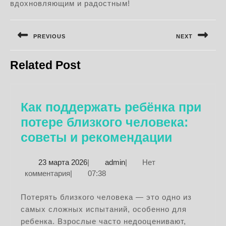
вдохновляющим и радостным!
Навигация
по
PREVIOUS
NEXT
записям
Предыдущая
Следующая
Related Post
запись:
запись:
Как поддержать ребёнка при
потере близкого человека:
Как
советы и рекомендации
поддерж
23
admin
23 марта 2026
|
admin
|
Нет
ребёнка
марта
комментария
|
07:38
при
2026
потере
Потерять близкого человека — это одно из
самых сложных испытаний, особенно для
близког
ребенка. Взрослые часто недооценивают,