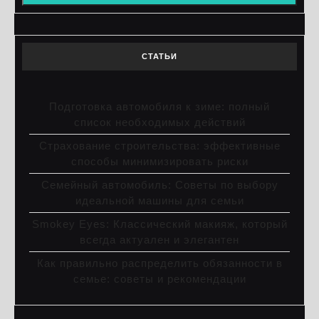
СТАТЬИ
Подготовка автомобиля к зиме: полный
список необходимых действий
Страхование строительства: эффективные
способы минимизировать риски
Семейный автомобиль: Советы по выбору
идеальной машины для семьи
Smokey Eyes: Классический макияж, который
всегда актуален и элегантен
Как правильно распределить обязанности в
семье: советы и рекомендации