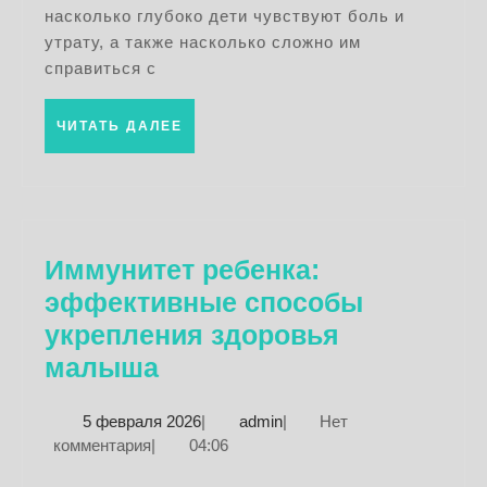
человек
насколько глубоко дети чувствуют боль и
советы
утрату, а также насколько сложно им
и
справиться с
рекомен
ЧИТАТЬ
ЧИТАТЬ ДАЛЕЕ
ДАЛЕЕ
Иммунитет ребенка:
эффективные способы
укрепления здоровья
Иммунитет
малыша
ребенка:
5
admin
5 февраля 2026
|
admin
|
Нет
эффективные
февраля
комментария
|
04:06
способы
2026