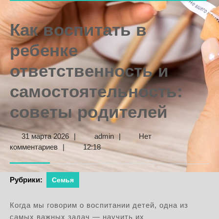
Как воспитать в
ребенке
ответственность и
самостоятельность:
советы родителей
31
admin
31 марта 2026
|
admin
|
Нет
марта
комментариев
|
12:18
2026
Рубрики:
Семья
Когда мы говорим о воспитании детей, одна из
самых важных задач — научить их