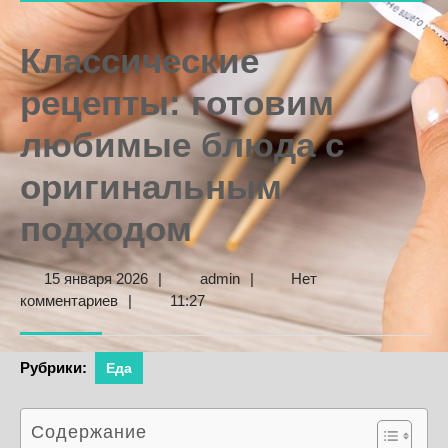
Классические
рецепты: готовим
любимые блюда с
оригинальным
подходом
15
admin
15 января 2026
|
admin
|
Нет
января
комментариев
|
11:27
2026
Рубрики:
Еда
Содержание