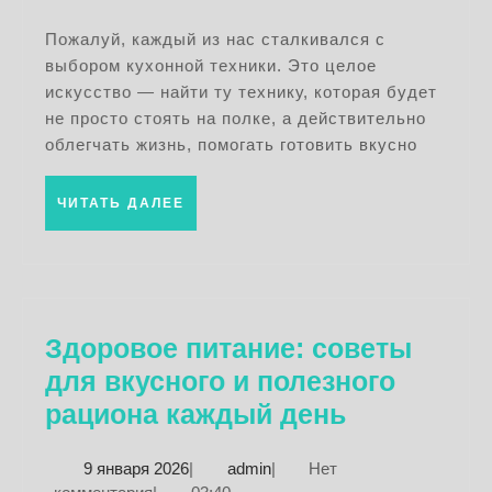
лучших
2026
моделей
Пожалуй, каждый из нас сталкивался с
выбором кухонной техники. Это целое
и
искусство — найти ту технику, которая будет
советы
не просто стоять на полке, а действительно
по
облегчать жизнь, помогать готовить вкусно
выбору
ЧИТАТЬ
ЧИТАТЬ ДАЛЕЕ
ДАЛЕЕ
Здоровое питание: советы
для вкусного и полезного
Здоровое
рациона каждый день
питание:
9
admin
9 января 2026
|
admin
|
Нет
советы
января