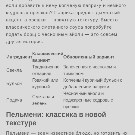
если добавить к нему копченую паприку и немного
кедровых орешков? Паприка придаст дымчатый
акцент, а орешки — приятную текстуру. Вместо
классического сметанного соуса попробуйте
подать борщ с чесночным айоли — это совсем
другая история.
Классический
Ингредиент
Обновленный вариант
вариант
Традиционно
Запеченная с чесноком и
Свекла
отварная
тимьяном
Говяжий или
Копченый куриный бульон с
Бульон
куриный
добавлением паприки
Чесночный айоли и
Сметана и
Подача
поджаренные кедровые
зелень
орешки
Пельмени: классика в новой
текстуре
Пельмени — всем известное блюдо, но готовить их