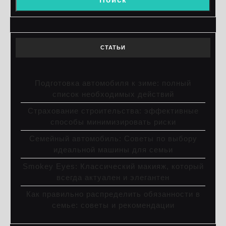
СТАТЬИ
Подготовка автомобиля к зиме: полный
список необходимых действий
Страхование строительства: эффективные
способы минимизировать риски
Семейный автомобиль: Советы по выбору
идеальной машины для семьи
Smokey Eyes: Классический макияж, который
всегда актуален и элегантен
Как правильно распределить обязанности в
семье: советы и рекомендации