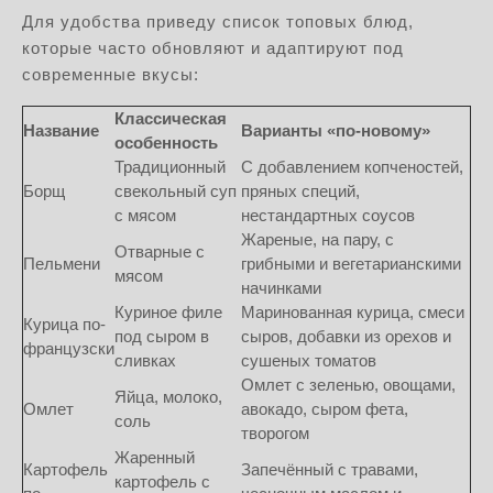
Для удобства приведу список топовых блюд,
которые часто обновляют и адаптируют под
современные вкусы:
Классическая
Название
Варианты «по-новому»
особенность
Традиционный
С добавлением копченостей,
Борщ
свекольный суп
пряных специй,
с мясом
нестандартных соусов
Жареные, на пару, с
Отварные с
Пельмени
грибными и вегетарианскими
мясом
начинками
Куриное филе
Маринованная курица, смеси
Курица по-
под сыром в
сыров, добавки из орехов и
французски
сливках
сушеных томатов
Омлет с зеленью, овощами,
Яйца, молоко,
Омлет
авокадо, сыром фета,
соль
творогом
Жаренный
Картофель
Запечённый с травами,
картофель с