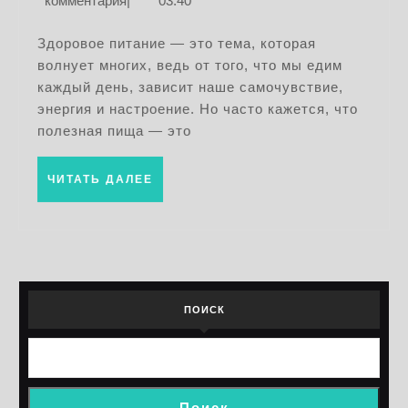
комментария
|
03:40
для
2026
вкусного
Здоровое питание — это тема, которая
волнует многих, ведь от того, что мы едим
и
каждый день, зависит наше самочувствие,
полезного
энергия и настроение. Но часто кажется, что
рациона
полезная пища — это
каждый
день
ЧИТАТЬ
ЧИТАТЬ ДАЛЕЕ
ДАЛЕЕ
ПОИСК
Поиск