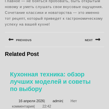
Главное — не бояться пробовать, быть открытым
новому и уметь слушать свои вкусовые ощущения.
Сочетание классики и новаторства — это именно
тот рецепт, который приведет к гастрономическому
успеху на вашей кухне!
Навигация
по
PREVIOUS
NEXT
записям
Предыдущая
Следующая
Related Post
запись:
запись:
Кухонная техника: обзор
лучших моделей и советы
Кухонная
по выбору
техника:
16
admin
16 апреля 2026
|
admin
|
Нет
обзор
апреля
комментария
|
22:42