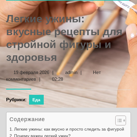
Легкие ужины:
вкусные рецепты для
стройной фигуры и
здоровья
19
admin
19 февраля 2026
|
admin
|
Нет
февраля
комментариев
|
02:28
2026
Рубрики:
Еда
Содержание
Легкие ужины: как вкусно и просто следить за фигурой
Почему важен легкий ужин?