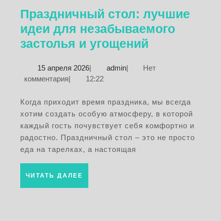
Праздничный стол: лучшие
идеи для незабываемого
Праздничн
застолья и угощений
стол:
15
admin
15 апреля 2026
|
admin
|
Нет
лучшие
апреля
комментария
|
12:22
идеи
2026
для
Когда приходит время праздника, мы всегда
хотим создать особую атмосферу, в которой
незабывае
каждый гость почувствует себя комфортно и
застолья
радостно. Праздничный стол – это не просто
и
еда на тарелках, а настоящая
угощений
ЧИТАТЬ
ЧИТАТЬ ДАЛЕЕ
ДАЛЕЕ