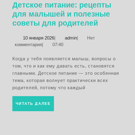
Детское питание: рецепты
для малышей и полезные
Детское
советы для родителей
питание:
10
admin
10 января 2026
|
admin
|
Нет
рецепты
января
комментария
|
07:40
для
2026
малышей
Когда у тебя появляется малыш, вопросы о
том, что и как ему давать есть, становятся
и
главными. Детское питание — это особенная
полезные
тема, которая волнует практически всех
советы
родителей, потому что каждый
для
родителе
ЧИТАТЬ
ЧИТАТЬ ДАЛЕЕ
ДАЛЕЕ