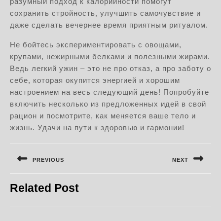
разумный подход к калорийности помогут
сохранить стройность, улучшить самочувствие и
даже сделать вечернее время приятным ритуалом.
Не бойтесь экспериментировать с овощами,
крупами, нежирными белками и полезными жирами.
Ведь легкий ужин – это не про отказ, а про заботу о
себе, которая окупится энергией и хорошим
настроением на весь следующий день! Попробуйте
включить несколько из предложенных идей в свой
рацион и посмотрите, как меняется ваше тело и
жизнь. Удачи на пути к здоровью и гармонии!
Навигация
по
PREVIOUS
NEXT
записям
Предыдущая
Следующая
Related Post
запись:
запись: