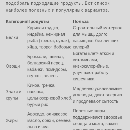
подобрать подходящие продукты. Вот список
наиболее полезных и популярных вариантов.
Категория
Продукты
Польза
Куриная грудка,
Строительный материал
индейка, нежирная
для мышц, долго
Белки
рыба (треска, судак),
насыщают без лишних
яйца, творог, бобовые
калорий
Богаты клетчаткой и
Брокколи, шпинат,
витаминами,
болгарский перец,
Овощи
низкокалорийные,
кабачки, помидоры,
улучшают работу
огурцы, зелень
кишечника
Киноа, гречка,
Медленно усваиваемые
Злаки и
овсянка,
углеводы, дают энергию
крупы
цельнозерновой хлеб,
и продлевают сытость
бурый рис
Полезные жиры
Авокадо, оливковое
поддерживают здоровье
Жиры
масло, орехи, семена
сердца и мозга, важны
льна и чиа
для усвоения витаминов