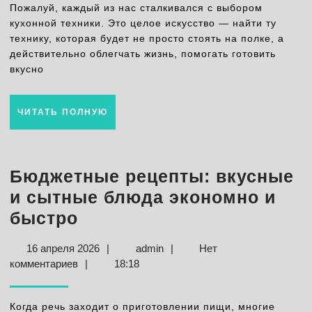
моделей
Пожалуй, каждый из нас сталкивался с выбором
и
кухонной техники. Это целое искусство — найти ту
технику, которая будет не просто стоять на полке, а
советы
действительно облегчать жизнь, помогать готовить
по
вкусно
выбору
ЧИТАТЬ
ЧИТАТЬ ПОЛНУЮ
ПОЛНУЮ
Бюджетные рецепты: вкусные
и сытные блюда экономно и
Бюджетные
быстро
рецепты:
16
admin
16 апреля 2026
|
admin
|
Нет
вкусные
апреля
комментариев
|
18:18
и
2026
сытные
Когда речь заходит о приготовлении пищи, многие