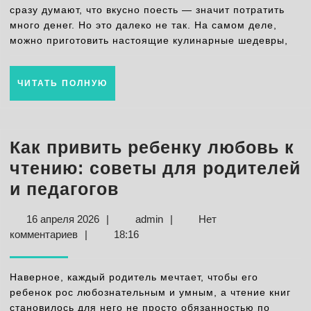
блюда
сразу думают, что вкусно поесть — значит потратить
много денег. Но это далеко не так. На самом деле,
экономно
можно приготовить настоящие кулинарные шедевры,
и
быстро
ЧИТАТЬ
ЧИТАТЬ ПОЛНУЮ
ПОЛНУЮ
Как привить ребенку любовь к
чтению: советы для родителей
Как
и педагогов
привить
16
admin
16 апреля 2026
|
admin
|
Нет
ребенку
апреля
комментариев
|
18:16
любовь
2026
к
Наверное, каждый родитель мечтает, чтобы его
чтению:
ребенок рос любознательным и умным, а чтение книг
становилось для него не просто обязанностью по