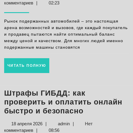
автомоб
апреля
комментариев
|
02:23
анализ
2026
цен
Рынок подержанных автомобилей – это настоящая
и
арена возможностей и вызовов, где каждый покупатель
и продавец пытаются найти оптимальный баланс
главны
между ценой и качеством. Для многих людей именно
тенден
подержанные машины становятся
2025
ЧИТАТЬ
ЧИТАТЬ ПОЛНУЮ
ПОЛНУЮ
Штрафы ГИБДД: как
проверить и оплатить онлайн
Штрафы
быстро и безопасно
ГИБДД:
18
admin
18 апреля 2026
|
admin
|
Нет
как
апреля
комментариев
|
08:56