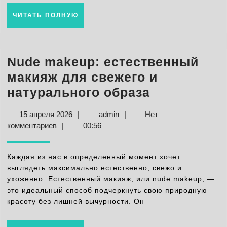
угощений
ЧИТАТЬ
ЧИТАТЬ ПОЛНУЮ
ПОЛНУЮ
Nude makeup: естественный
макияж для свежего и
Nude
натурального образа
makeup:
15
admin
15 апреля 2026
|
admin
|
Нет
естествен
апреля
комментариев
|
00:56
макияж
2026
для
Каждая из нас в определенный момент хочет
свежего
выглядеть максимально естественно, свежо и
ухоженно. Естественный макияж, или nude makeup, —
и
это идеальный способ подчеркнуть свою природную
натурально
красоту без лишней вычурности. Он
образа