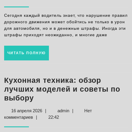
проверить
2026
и
Сегодня каждый водитель знает, что нарушение правил
оплатить
дорожного движения может обойтись не только в урон
для автомобиля, но и в денежные штрафы. Иногда эти
онлайн
штрафы приходят неожиданно, и многие даже
быстро
и
ЧИТАТЬ
ЧИТАТЬ ПОЛНУЮ
безопасно
ПОЛНУЮ
Кухонная техника: обзор
лучших моделей и советы по
Кухонная
выбору
техника:
16
admin
16 апреля 2026
|
admin
|
Нет
обзор
апреля
комментариев
|
22:42
лучших
2026