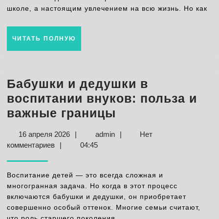
советы
школе, а настоящим увлечением на всю жизнь. Но как
для
родителей
ЧИТАТЬ
ЧИТАТЬ ПОЛНУЮ
и
ПОЛНУЮ
педагогов
Бабушки и дедушки в
воспитании внуков: польза и
Бабушки
важные границы
и
16
admin
16 апреля 2026
|
admin
|
Нет
дедушки
апреля
комментариев
|
04:45
в
2026
воспитании
Воспитание детей — это всегда сложная и
внуков:
многогранная задача. Но когда в этот процесс
включаются бабушки и дедушки, он приобретает
польза
совершенно особый оттенок. Многие семьи считают,
и
что роль старшего поколения