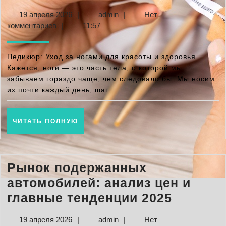
эффективный
19
admin
19 апреля 2026
|
admin
|
Нет
уход
апреля
комментариев
|
11:57
за
2026
ногами
Педикюр: Уход за ногами для красоты и здоровья
для
Кажется, ноги — это часть тела, о которой мы
забываем гораздо чаще, чем следовало бы. Мы носим
здоровья
их почти каждый день, шаг
и
красоты
ЧИТАТЬ
ЧИТАТЬ ПОЛНУЮ
кожи
ПОЛНУЮ
Рынок подержанных
автомобилей: анализ цен и
Рынок
главные тенденции 2025
подерж
19
admin
19 апреля 2026
|
admin
|
Нет