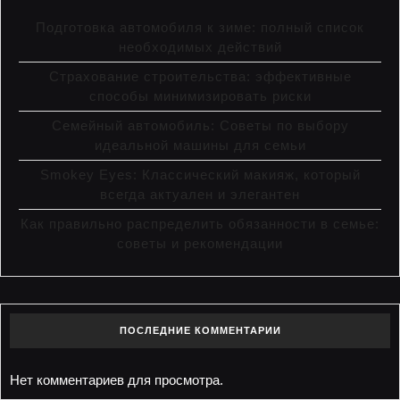
Подготовка автомобиля к зиме: полный список
необходимых действий
Страхование строительства: эффективные
способы минимизировать риски
Семейный автомобиль: Советы по выбору
идеальной машины для семьи
Smokey Eyes: Классический макияж, который
всегда актуален и элегантен
Как правильно распределить обязанности в семье:
советы и рекомендации
ПОСЛЕДНИЕ КОММЕНТАРИИ
Нет комментариев для просмотра.