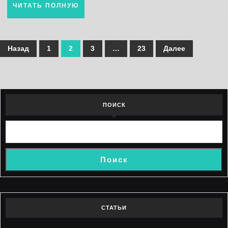
ЧИТАТЬ
ЧИТАТЬ ПОЛНУЮ
ПОЛНУЮ
Пагинация
Назад
1
2
3
…
23
Далее
записей
ПОИСК
Поиск
СТАТЬИ