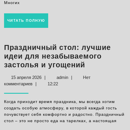
проверенные
Многих
советы
ЧИТАТЬ
ЧИТАТЬ ПОЛНУЮ
ПОЛНУЮ
Праздничный стол: лучшие
идеи для незабываемого
Праздничн
застолья и угощений
стол:
15
admin
15 апреля 2026
|
admin
|
Нет
лучшие
апреля
комментариев
|
12:22
идеи
2026
для
Когда приходит время праздника, мы всегда хотим
незабывае
создать особую атмосферу, в которой каждый гость
почувствует себя комфортно и радостно. Праздничный
застолья
стол – это не просто еда на тарелках, а настоящая
и