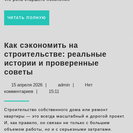
важные
границы
ЧИТАТЬ
ЧИТАТЬ ПОЛНУЮ
ПОЛНУЮ
Как сэкономить на
строительстве: реальные
истории и проверенные
Как
советы
сэкономить
15
admin
15 апреля 2026
|
admin
|
Нет
на
апреля
комментариев
|
15:11
строительстве:
2026
реальные
Строительство собственного дома или ремонт
истории
квартиры — это всегда масштабный и дорогой проект.
И, как правило, он связан не только с большим
и
объемом работы, но и с серьезными затратами.