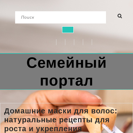
Перейти
Найти:
к
содержимому
Кнопка
Открыть
Семейный
портал
Домашние маски для волос:
натуральные рецепты для
Домашние
роста и укрепления