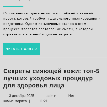
смету
2025
на
Строительство дома — это масштабный и важный
строите
проект, который требует тщательного планирования и
подготовки. Одним из ключевых этапов в этом
дома:
процессе является составление сметы, в которой
пошагов
отражаются все необходимые затраты
руковод
ЧИТАТЬ
ЧИТАТЬ ПОЛНУЮ
ПОЛНУЮ
Секреты сияющей кожи: топ-5
лучших уходовых процедур
Секреты
для здоровья лица
сияющей
3
admin
3 декабря 2025
|
admin
|
Нет
кожи:
декабря
комментариев
|
11:21
топ-5
2025