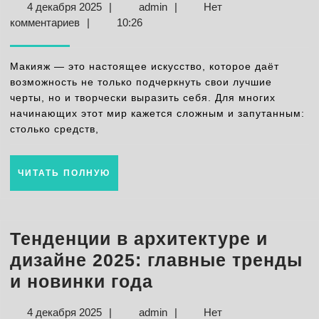
4
admin
4 декабря 2025
|
admin
|
Нет
начин
декабря
комментариев
|
10:26
пошаг
2025
инстр
Макияж — это настоящее искусство, которое даёт
и
возможность не только подчеркнуть свои лучшие
черты, но и творчески выразить себя. Для многих
базов
начинающих этот мир кажется сложным и запутанным:
набор
столько средств,
косме
ЧИТАТЬ
ЧИТАТЬ ПОЛНУЮ
ПОЛНУЮ
Тенденции в архитектуре и
дизайне 2025: главные тренды
Тенденции
и новинки года
в
4
admin
4 декабря 2025
|
admin
|
Нет