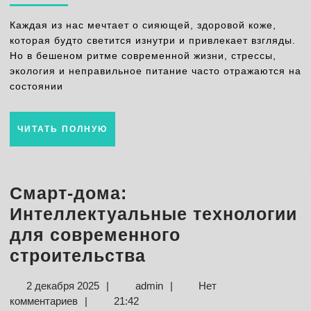
лучших
Каждая из нас мечтает о сияющей, здоровой коже,
уходовых
которая будто светится изнутри и привлекает взгляды.
Но в бешеном ритме современной жизни, стрессы,
процедур
экология и неправильное питание часто отражаются на
для
состоянии
здоровья
лица
ЧИТАТЬ
ЧИТАТЬ ПОЛНУЮ
ПОЛНУЮ
Смарт-дома:
Интеллектуальные технологии
для современного
Смарт-
строительства
дома:
2
admin
2 декабря 2025
|
admin
|
Нет
Интеллектуальн
декабря
комментариев
|
21:42