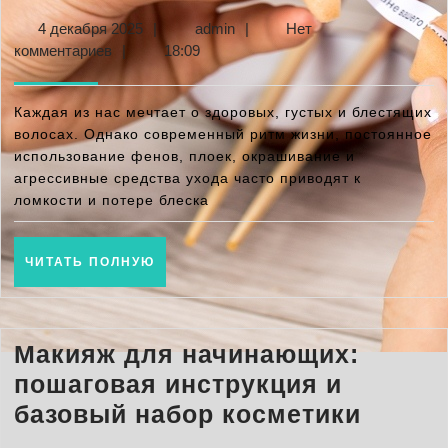
маски
4
admin
4 декабря 2025
|
admin
|
Нет
для
декабря
комментариев
|
18:09
волос:
2025
натуральны
Каждая из нас мечтает о здоровых, густых и блестящих
рецепты
волосах. Однако современный ритм жизни, постоянное
использование фенов, плоек, окрашивание и
для
агрессивные средства ухода часто приводят к
роста
ломкости и потере блеска
и
укрепления
ЧИТАТЬ
ЧИТАТЬ ПОЛНУЮ
ПОЛНУЮ
Макияж для начинающих:
пошаговая инструкция и
Макия
базовый набор косметики
для