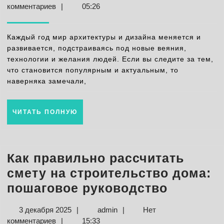
архитектуре
декабря
комментариев
|
05:26
и
2025
дизайне
Каждый год мир архитектуры и дизайна меняется и
2025:
развивается, подстраиваясь под новые веяния,
технологии и желания людей. Если вы следите за тем,
главные
что становится популярным и актуальным, то
тренды
наверняка замечали,
и
новинки
ЧИТАТЬ
ЧИТАТЬ ПОЛНУЮ
года
ПОЛНУЮ
Как правильно рассчитать
смету на строительство дома:
Как
пошаговое руководство
правиль
3
admin
3 декабря 2025
|
admin
|
Нет
рассчит
декабря
комментариев
|
15:33