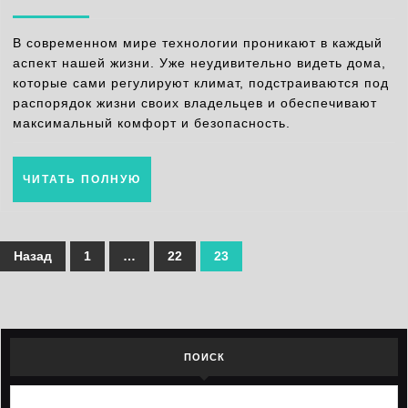
технологии
2025
для
В современном мире технологии проникают в каждый
современного
аспект нашей жизни. Уже неудивительно видеть дома,
которые сами регулируют климат, подстраиваются под
строительства
распорядок жизни своих владельцев и обеспечивают
максимальный комфорт и безопасность.
ЧИТАТЬ
ЧИТАТЬ ПОЛНУЮ
ПОЛНУЮ
Пагинация
Назад
1
…
22
23
записей
ПОИСК