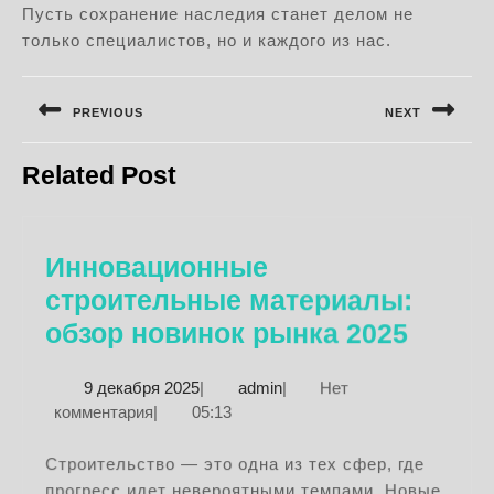
Пусть сохранение наследия станет делом не
только специалистов, но и каждого из нас.
Навигация
по
PREVIOUS
NEXT
записям
Предыдущая
Следующая
Related Post
запись:
запись:
Инновационные
строительные материалы:
Иннов
обзор новинок рынка 2025
строи
9
admin
9 декабря 2025
|
admin
|
Нет
матер
декабря
комментария
|
05:13
обзор
2025
новин
Строительство — это одна из тех сфер, где
прогресс идет невероятными темпами. Новые