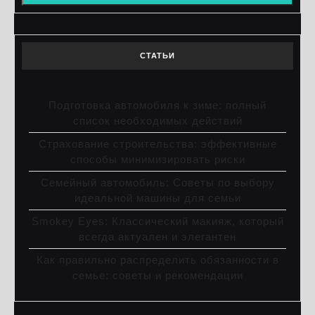
СТАТЬИ
Подготовка автомобиля к зиме: полный
список необходимых действий
Страхование строительства: эффективные
способы минимизировать риски
Семейный автомобиль: Советы по выбору
идеальной машины для семьи
Smokey Eyes: Классический макияж, который
всегда актуален и элегантен
Как правильно распределить обязанности в
семье: советы и рекомендации