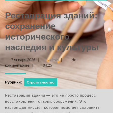
Реставрация зданий:
сохранение
исторического
наследия и культуры
7
admin
7 января 2026
|
admin
|
Нет
января
комментариев
|
04:25
2026
Рубрики:
Строительство
Реставрация зданий — это не просто процесс
восстановления старых сооружений. Это
настоящая миссия, которая помогает сохранить