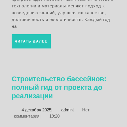
рынка
технологии и материалы меняют подход к
2025
возведению зданий, улучшая их качество,
долговечность и экологичность. Каждый год
на
ЧИТАТЬ
ЧИТАТЬ ДАЛЕЕ
ДАЛЕЕ
Строительство бассейнов:
полный гид от проекта до
Строительство
реализации
бассейнов:
4
admin
4 декабря 2025
|
admin
|
Нет
полный
декабря
комментария
|
19:20
гид
2025