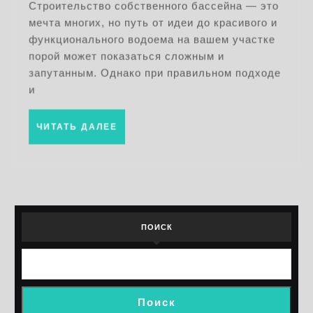
от
Строительство собственного бассейна — это
мечта многих, но путь от идеи до красивого и
проекта
функционального водоема на вашем участке
до
порой может показаться сложным и
реализации
запутанным. Однако при правильном подходе
и
ЧИТАТЬ
ЧИТАТЬ ДАЛЕЕ
ДАЛЕЕ
ПОИСК
Поиск