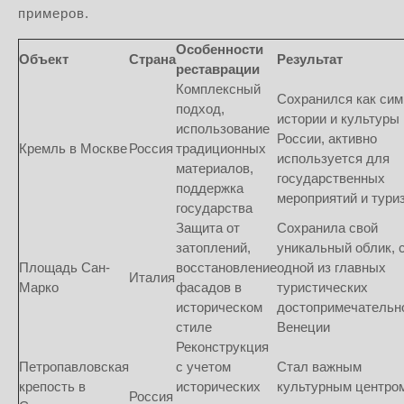
примеров.
Особенности
Объект
Страна
Результат
реставрации
Комплексный
Сохранился как си
подход,
истории и культуры
использование
России, активно
Кремль в Москве
Россия
традиционных
используется для
материалов,
государственных
поддержка
мероприятий и тури
государства
Защита от
Сохранила свой
затоплений,
уникальный облик, 
Площадь Сан-
восстановление
одной из главных
Италия
Марко
фасадов в
туристических
историческом
достопримечательн
стиле
Венеции
Реконструкция
Петропавловская
с учетом
Стал важным
крепость в
исторических
культурным центро
Россия