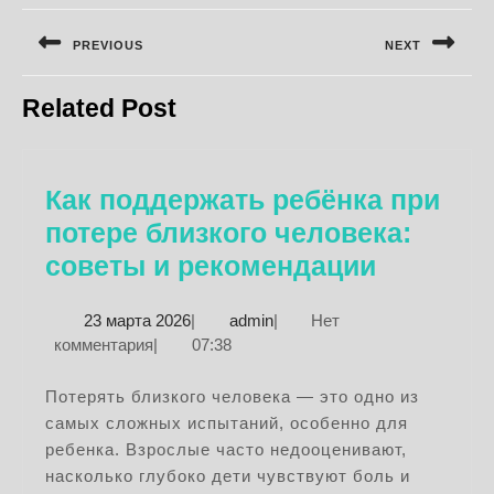
Навигация
по
PREVIOUS
NEXT
записям
Предыдущая
Следующая
Related Post
запись:
запись:
Как поддержать ребёнка при
потере близкого человека:
Как
советы и рекомендации
поддерж
23
admin
23 марта 2026
|
admin
|
Нет
ребёнка
марта
комментария
|
07:38
при
2026
потере
Потерять близкого человека — это одно из
самых сложных испытаний, особенно для
близког
ребенка. Взрослые часто недооценивают,
человек
насколько глубоко дети чувствуют боль и