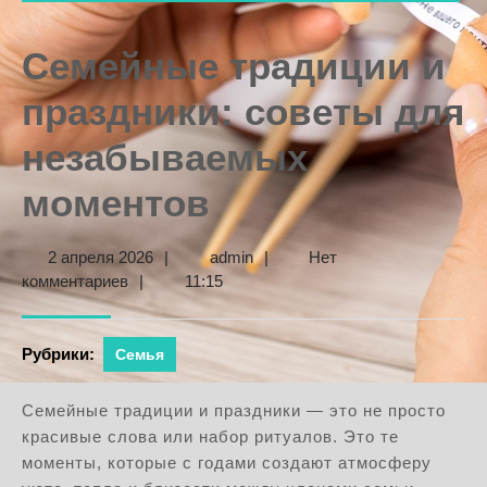
Семейные традиции и
праздники: советы для
незабываемых
моментов
2
admin
2 апреля 2026
|
admin
|
Нет
апреля
комментариев
|
11:15
2026
Рубрики:
Семья
Семейные традиции и праздники — это не просто
красивые слова или набор ритуалов. Это те
моменты, которые с годами создают атмосферу