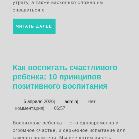
советы
утрату, а также насколько сложно им
и
справиться с
рекомен
ЧИТАТЬ
ЧИТАТЬ ДАЛЕЕ
ДАЛЕЕ
Как воспитать счастливого
ребенка: 10 принципов
Как
позитивного воспитания
воспита
5
admin
5 апреля 2026
|
admin
|
Нет
счастли
апреля
комментария
|
06:57
ребенка
2026
10
Воспитание ребенка — это одновременно и
огромное счастье, и серьезное испытание для
принци
каждого родителя. Мы все хотим видеть