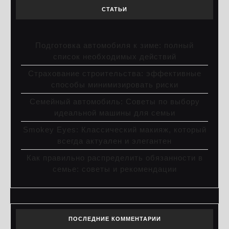
СТАТЬИ
Подготовка автомобиля к зиме: полный
список необходимых действий
Страхование строительства: эффективные
способы минимизировать риски
Семейный автомобиль: Советы по выбору
идеальной машины для семьи
Smokey Eyes: Классический макияж, который
всегда актуален и элегантен
Как правильно распределить обязанности в
семье: советы и рекомендации
ПОСЛЕДНИЕ КОММЕНТАРИИ