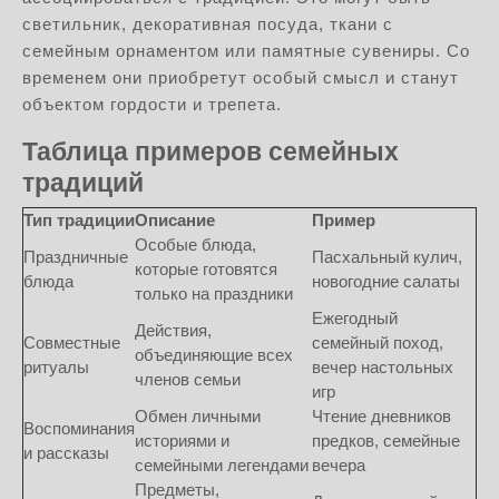
светильник, декоративная посуда, ткани с
семейным орнаментом или памятные сувениры. Со
временем они приобретут особый смысл и станут
объектом гордости и трепета.
Таблица примеров семейных
традиций
Тип традиции
Описание
Пример
Особые блюда,
Праздничные
Пасхальный кулич,
которые готовятся
блюда
новогодние салаты
только на праздники
Ежегодный
Действия,
Совместные
семейный поход,
объединяющие всех
ритуалы
вечер настольных
членов семьи
игр
Обмен личными
Чтение дневников
Воспоминания
историями и
предков, семейные
и рассказы
семейными легендами
вечера
Предметы,