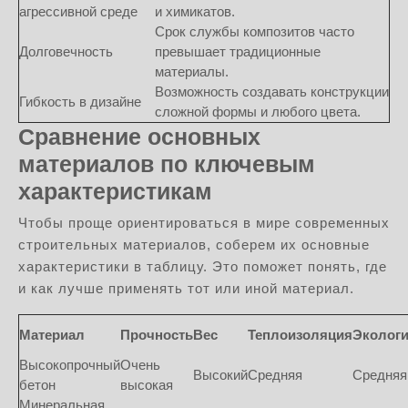
агрессивной среде
и химикатов.
Срок службы композитов часто
Долговечность
превышает традиционные
материалы.
Возможность создавать конструкции
Гибкость в дизайне
сложной формы и любого цвета.
Сравнение основных
материалов по ключевым
характеристикам
Чтобы проще ориентироваться в мире современных
строительных материалов, соберем их основные
характеристики в таблицу. Это поможет понять, где
и как лучше применять тот или иной материал.
Материал
Прочность
Вес
Теплоизоляция
Экологи
Высокопрочный
Очень
Высокий
Средняя
Средняя
бетон
высокая
Минеральная