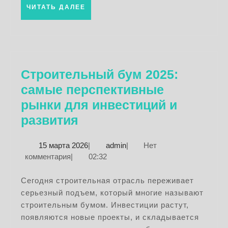
ЧИТАТЬ
ЧИТАТЬ ДАЛЕЕ
году?
ДАЛЕЕ
Строительный бум 2025:
самые перспективные
рынки для инвестиций и
Строительный
развития
бум
15
admin
15 марта 2026
|
admin
|
Нет
2025:
марта
комментария
|
02:32
самые
2026
перспективные
Сегодня строительная отрасль переживает
серьезный подъем, который многие называют
рынки
строительным бумом. Инвестиции растут,
для
появляются новые проекты, и складывается
инвестиций