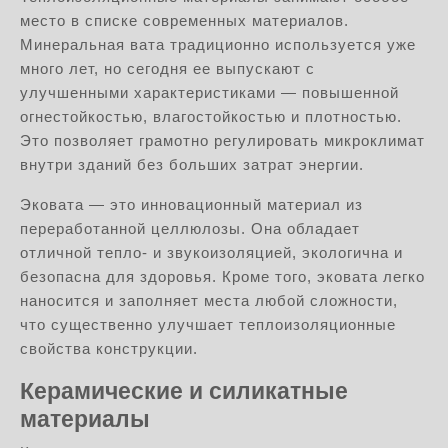
место в списке современных материалов.
Минеральная вата традиционно используется уже
много лет, но сегодня ее выпускают с
улучшенными характеристиками — повышенной
огнестойкостью, влагостойкостью и плотностью.
Это позволяет грамотно регулировать микроклимат
внутри зданий без больших затрат энергии.
Эковата — это инновационный материал из
переработанной целлюлозы. Она обладает
отличной тепло- и звукоизоляцией, экологична и
безопасна для здоровья. Кроме того, эковата легко
наносится и заполняет места любой сложности,
что существенно улучшает теплоизоляционные
свойства конструкции.
Керамические и силикатные
материалы