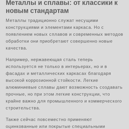
Металлы и сплавы: от классики к
новым стандартам
Металлы традиционно служат несущими
конструкциями и элементами каркаса. Но с
появлением новых сплавов и современных методов
обработки они приобретают совершенно новые
качества.
Например, нержавеющая сталь теперь
используется не только в интерьерах, но и в
фасадах и металлических каркасах благодаря
высокой коррозионной стойкости. Легкие
алюминиевые сплавы дают возможность создавать
прочные, но при этом легкие конструкции, что
крайне важно для промышленного и коммерческого
строительства.
Также сейчас повсеместно применяют
оцинкованные или покрытые специальными