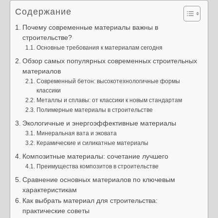
Содержание
Почему современные материалы важны в
строительстве?
Основные требования к материалам сегодня
Обзор самых популярных современных строительных
материалов
Современный бетон: высокотехнологичные формы
классики
Металлы и сплавы: от классики к новым стандартам
Полимерные материалы в строительстве
Экологичные и энергоэффективные материалы
Минеральная вата и эковата
Керамические и силикатные материалы
Композитные материалы: сочетание лучшего
Преимущества композитов в строительстве
Сравнение основных материалов по ключевым
характеристикам
Как выбрать материал для строительства:
практические советы