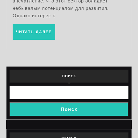
впечатление, что этот сектор обладает
и
небывалым потенциалом для развития.
Однако интерес к
развития
ЧИТАТЬ
ЧИТАТЬ ДАЛЕЕ
ДАЛЕЕ
ПОИСК
Поиск