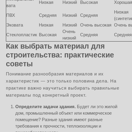
Низкая
Низкий
Высокая
Хороша
вата
Низкая
ПВХ
Средняя
Низкий
Средняя
(синтети
Эковата
Низкая
Низкий
Очень высокая
Очень в
Очень
Стеклопластик
Высокая
Средняя
Средняя
низкий
Как выбрать материал для
строительства: практические
советы
Понимание разнообразия материалов и их
характеристик — это только половина дела. На
практике важно научиться выбирать правильные
материалы под конкретный проект.
Определите задачи здания.
Будет ли это жилой
дом, промышленный объект или коммерческое
помещение? Разные здания имеют разные
требования к прочности, теплоизоляции и