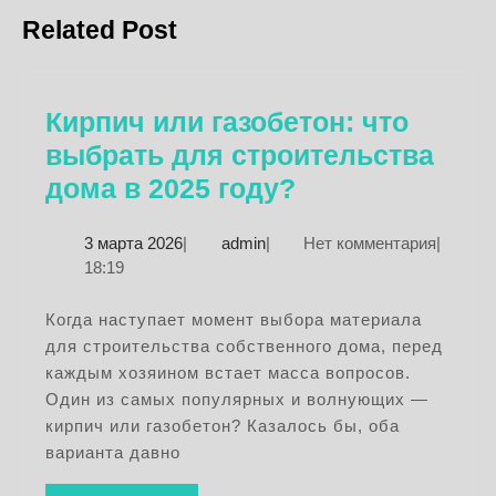
записям
Предыдущая
Следующая
Related Post
запись:
запись:
Кирпич или газобетон: что
выбрать для строительства
Кирпич
дома в 2025 году?
или
3
admin
3 марта 2026
|
admin
|
Нет комментария
|
газобетон:
марта
18:19
что
2026
выбрать
Когда наступает момент выбора материала
для строительства собственного дома, перед
для
каждым хозяином встает масса вопросов.
строительств
Один из самых популярных и волнующих —
дома
кирпич или газобетон? Казалось бы, оба
в
варианта давно
2025