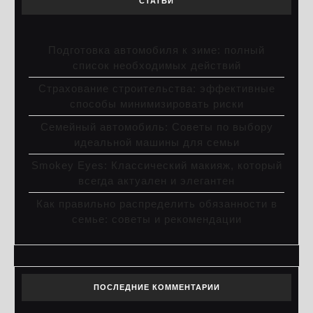
СТАТЬИ
Подготовка автомобиля к зиме: полный
список необходимых действий
Страхование строительства: эффективные
способы минимизировать риски
Семейный автомобиль: Советы по выбору
идеальной машины для семьи
Smokey Eyes: Классический макияж, который
всегда актуален и элегантен
Как правильно распределить обязанности в
семье: советы и рекомендации
ПОСЛЕДНИЕ КОММЕНТАРИИ