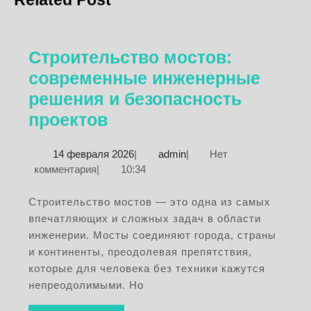
запись:
запись:
Строительство мостов:
современные инженерные
решения и безопасность
Строительство
проектов
мостов:
14
admin
14 февраля 2026
|
admin
|
Нет
современные
февраля
комментария
|
10:34
инженерные
2026
решения
Строительство мостов — это одна из самых
впечатляющих и сложных задач в области
и
инженерии. Мосты соединяют города, страны
безопасность
и континенты, преодолевая препятствия,
проектов
которые для человека без техники кажутся
непреодолимыми. Но