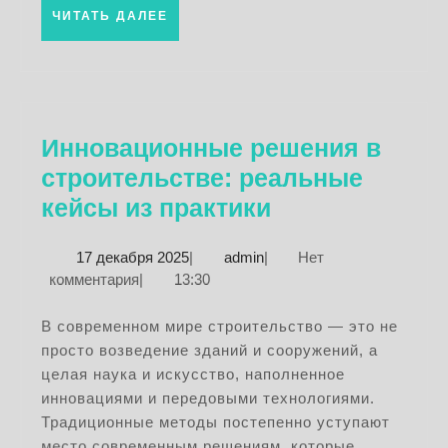
ЧИТАТЬ
ЧИТАТЬ ДАЛЕЕ
ДАЛЕЕ
Инновационные решения в
строительстве: реальные
Инновационн
кейсы из практики
решения
17
admin
17 декабря 2025
|
admin
|
Нет
в
декабря
комментария
|
13:30
строительстве
2025
реальные
В современном мире строительство — это не
просто возведение зданий и сооружений, а
кейсы
целая наука и искусство, наполненное
из
инновациями и передовыми технологиями.
практики
Традиционные методы постепенно уступают
место современным решениям, которые