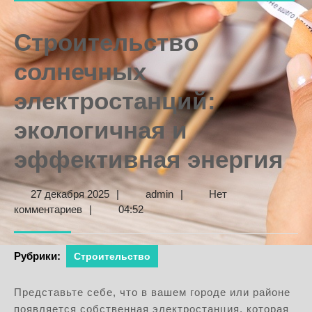
Строительство
солнечных
электростанций:
экологичная и
эффективная энергия
27
admin
27 декабря 2025
|
admin
|
Нет
декабря
комментариев
|
04:52
2025
Рубрики:
Строительство
Представьте себе, что в вашем городе или районе
появляется собственная электростанция, которая