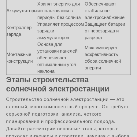
Хранят энергию для
Обеспечивают
Аккумуляторы
использования в
стабильное
периоды без солнца
электроснабжение
Управляет процессом
Защищает батареи
Контроллер
зарядки
от перезаряда и
заряда
аккумуляторов
разряда
Основа для
Максимизирует
установки панелей,
Монтажные
эффективность
обеспечивает
конструкции
сбора солнечной
оптимальный угол
энергии
наклона
Этапы строительства
солнечной электростанции
Строительство солнечной электростанции — это
сложный, многокомпонентный процесс. Он требует
серьезной подготовки, анализа, четкого
планирования и профессионального подхода.
Давайте рассмотрим основные этапы, которые
проходят инженеры и строители, начиная с выбора