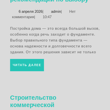
фунда
6
admin
6 апреля 2026
|
admin
|
Нет
выбра
апреля
комментария
|
10:47
для
2026
дома:
Постройка дома — это всегда большой вызов,
особенно когда речь заходит о фундаменте.
совет
Выбор правильного типа фундамента —
и
основа надежности и долговечности всего
реком
здания. От этого решения зависит не только
по
выбор
ЧИТАТЬ
ЧИТАТЬ ДАЛЕЕ
ДАЛЕЕ
Строительство
коммерческой