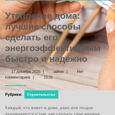
Утепление дома:
лучшие способы
сделать его
энергоэффективным
быстро и надежно
17
admin
17 декабря 2025
|
admin
|
Нет
декабря
комментариев
|
15:31
2025
Рубрики:
Строительство
Каждый, кто живет в доме, рано или поздно
задумывается о том, как сделать свое жилище