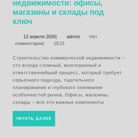
недвижимости: офисы,
магазины и склады под
Строительство
ключ
коммерческой
12
admin
12 апреля 2026
|
admin
|
Нет
недвижимости:
апреля
комментария
|
18:21
офисы,
2026
магазины
Строительство коммерческой недвижимости –
это всегда сложный, многогранный и
и
ответственнейший процесс, который требует
склады
серьезного подхода, тщательного
под
планирования и глубокого понимания
ключ
особенностей рынка. Офисы, магазины,
склады – все это важные компоненты
ЧИТАТЬ
ЧИТАТЬ ДАЛЕЕ
ДАЛЕЕ