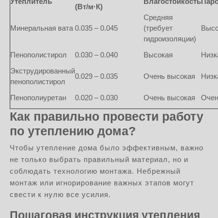
Утеплитель
Влагостойкость
Пар
(Вт/м·К)
Средняя
Минеральная вата
0.035 – 0.045
(требует
Высо
гидроизоляции)
Пенополистирол
0.030 – 0.040
Высокая
Низк
Экструдированный
0.029 – 0.035
Очень высокая
Низк
пенополистирол
Пенополиуретан
0.020 – 0.030
Очень высокая
Очен
Как правильно провести работу
по утеплению дома?
Чтобы утепление дома было эффективным, важно
не только выбрать правильный материал, но и
соблюдать технологию монтажа. Небрежный
монтаж или игнорирование важных этапов могут
свести к нулю все усилия.
Пошаговая инструкция утепления