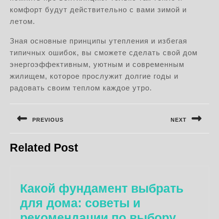
комфорт будут действительно с вами зимой и
летом.
Зная основные принципы утепления и избегая
типичных ошибок, вы сможете сделать свой дом
энергоэффективным, уютным и современным
жилищем, которое прослужит долгие годы и
радовать своим теплом каждое утро.
Навигация
по
PREVIOUS
NEXT
записям
Предыдущая
Следующая
Related Post
запись:
запись:
Какой фундамент выбрать
для дома: советы и
Какой
рекомендации по выбору