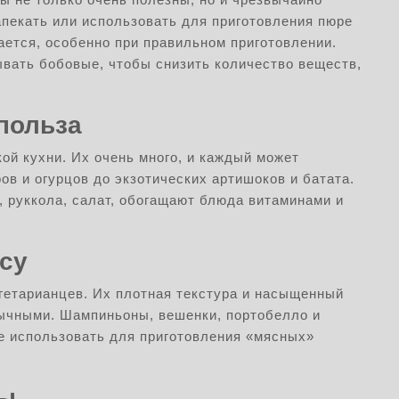
апекать или использовать для приготовления пюре
ается, особенно при правильном приготовлении.
вать бобовые, чтобы снизить количество веществ,
 польза
й кухни. Их очень много, и каждый может
ов и огурцов до экзотических артишоков и батата.
, руккола, салат, обогащают блюда витаминами и
су
гетарианцев. Их плотная текстура и насыщенный
ычными. Шампиньоны, вешенки, портобелло и
е использовать для приготовления «мясных»
пы