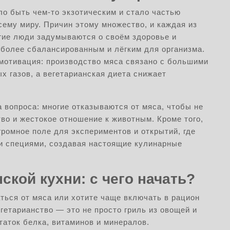
ло быть чем-то экзотическим и стало частью
ему миру. Причин этому множество, и каждая из
гие люди задумываются о своём здоровье и
 более сбалансированным и лёгким для организма.
мотивация: производство мяса связано с большими
х газов, а вегетарианская диета снижает
 вопроса: многие отказываются от мяса, чтобы не
о и жестокое отношение к животным. Кроме того,
громное поле для экспериментов и открытий, где
 и специями, создавая настоящие кулинарные
ской кухни: с чего начать?
ться от мяса или хотите чаще включать в рацион
гетарианство — это не просто гриль из овощей и
таток белка, витаминов и минералов.