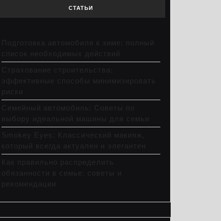
СТАТЬИ
Подготовка автомобиля к зиме: полный
список необходимых действий
Страхование строительства:
эффективные способы минимизировать
риски
Семейный автомобиль: Советы по
выбору идеальной машины для семьи
Smokey Eyes: Классический макияж,
который всегда актуален и элегантен
Как правильно распределить
обязанности в семье: советы и
рекомендации