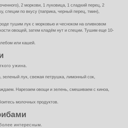
ченного), 2 моркови, 1 луковица, 1 сладкий перец, 2
у, специи по вкусу (паприка, черный перец, тмин),
ороде тушим лук с морковью и чесноком на оливковом
кости овощей, затем кладём нут и специи. Тушим еще 10-
хлебом или кашей.
и
гкого ужина.
р, зеленый лук, свежая петрушка, лимонный сок,
лаждаем. Нарезаем овощи и зелень, смешиваем с киноа,
боитесь молочных продуктов.
рибами
более интересным.