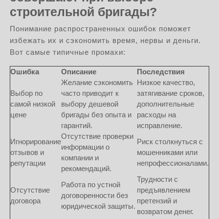
строительной бригады?
Понимание распространенных ошибок поможет
избежать их и сэкономить время, нервы и деньги.
Вот самые типичные промахи:
Ошибка
Описание
Последствия
Желание сэкономить
Низкое качество,
Выбор по
часто приводит к
затягивание сроков,
самой низкой
выбору дешевой
дополнительные
цене
бригады без опыта и
расходы на
гарантий.
исправление.
Отсутствие проверки
Игнорирование
Риск столкнуться с
информации о
отзывов и
мошенниками или
компании и
репутации
непрофессионалами.
рекомендаций.
Трудности с
Работа по устной
Отсутствие
предъявлением
договоренности без
договора
претензий и
юридической защиты.
возвратом денег.