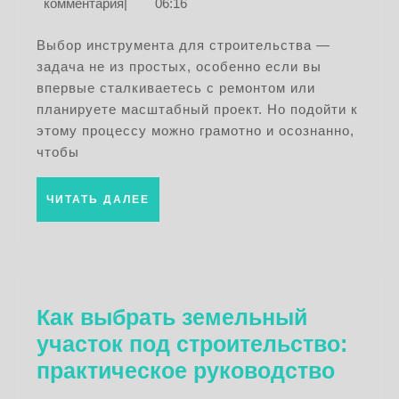
декабря
комментария
|
06:16
инструмент:
2025
советы
Выбор инструмента для строительства —
задача не из простых, особенно если вы
профессионалов
впервые сталкиваетесь с ремонтом или
и
планируете масштабный проект. Но подойти к
рекомендации
этому процессу можно грамотно и осознанно,
чтобы
ЧИТАТЬ
ЧИТАТЬ ДАЛЕЕ
ДАЛЕЕ
Как выбрать земельный
участок под строительство:
Как
практическое руководство
выбр