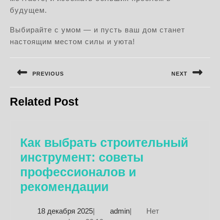
будущем.
Выбирайте с умом — и пусть ваш дом станет
настоящим местом силы и уюта!
Навигация
по
PREVIOUS
NEXT
записям
Предыдущая
Следующая
Related Post
запись:
запись:
Как выбрать строительный
инструмент: советы
профессионалов и
Как
рекомендации
выбрать
18
admin
18 декабря 2025
|
admin
|
Нет
строительный