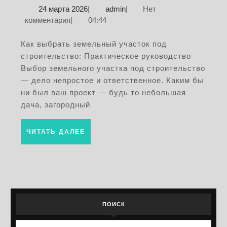
24
admin
24 марта 2026
|
admin
|
Нет
земе
марта
комментария
|
04:44
участ
2026
под
Как выбрать земельный участок под
строительство: Практическое руководство
строи
Выбор земельного участка под строительство
практ
— дело непростое и ответственное. Каким бы
руков
ни был ваш проект — будь то небольшая
дача, загородный
ЧИТАТЬ
ЧИТАТЬ ДАЛЕЕ
ДАЛЕЕ
ПОИСК