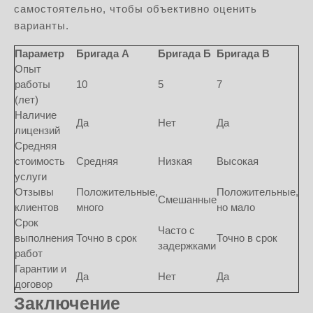
самостоятельно, чтобы объективно оценить
варианты.
Параметр
Бригада А
Бригада Б
Бригада В
Опыт
работы
10
5
7
(лет)
Наличие
Да
Нет
Да
лицензий
Средняя
стоимость
Средняя
Низкая
Высокая
услуги
Отзывы
Положительные,
Положительные,
Смешанные
клиентов
много
но мало
Срок
Часто с
выполнения
Точно в срок
Точно в срок
задержками
работ
Гарантии и
Да
Нет
Да
договор
Заключение