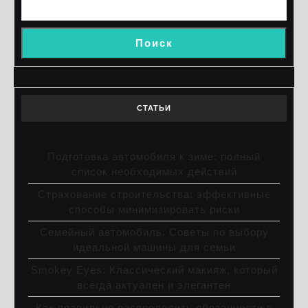
Поиск
СТАТЬИ
Подготовка автомобиля к зиме: полный
список необходимых действий
Страхование строительства: эффективные
способы минимизировать риски
Семейный автомобиль: Советы по выбору
идеальной машины для семьи
Smokey Eyes: Классический макияж, который
всегда актуален и элегантен
Как правильно распределить обязанности в