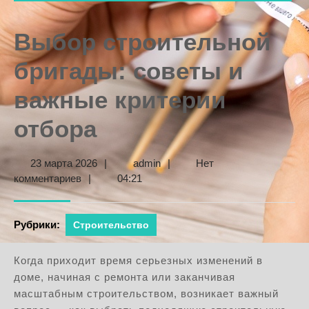
Выбор строительной
бригады: советы и
важные критерии
отбора
23
admin
23 марта 2026
|
admin
|
Нет
марта
комментариев
|
04:21
2026
Рубрики:
Строительство
Когда приходит время серьезных изменений в
доме, начиная с ремонта или заканчивая
масштабным строительством, возникает важный