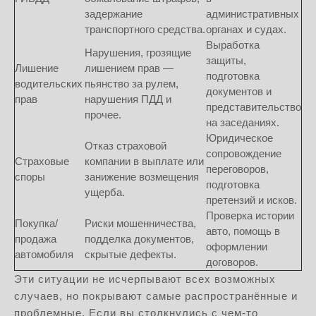
задержание
административных
транспортного средства.
органах и судах.
Выработка
Нарушения, грозящие
защиты,
Лишение
лишением прав —
подготовка
водительских
пьянство за рулем,
документов и
прав
нарушения ПДД и
представительство
прочее.
на заседаниях.
Юридическое
Отказ страховой
сопровождение
Страховые
компании в выплате или
переговоров,
споры
занижение возмещения
подготовка
ущерба.
претензий и исков.
Проверка истории
Покупка/
Риски мошенничества,
авто, помощь в
продажа
подделка документов,
оформлении
автомобиля
скрытые дефекты.
договоров.
Эти ситуации не исчерпывают всех возможных
случаев, но покрывают самые распространённые и
проблемные. Если вы столкнулись с чем-то