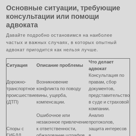
Основные ситуации, требующие
консультации или помощи
адвоката
Давайте подробно остановимся на наиболее
частых и важных случаях, в которых опытный
адвокат пригодится как нельзя лучше.
Что делает
Ситуация
Описание проблемы
адвокат
Консультация по
Дорожно-
Возникновение
правам, сбор
транспортное
конфликта по поводу
документов,
происшествие
вины, ущерба,
представительство
(ДТП)
компенсации.
в суде и страховой
компании.
Ошибочное или
Анализ
незаконное привлечение
протоколов,
Споры с
к ответственности,
защита интересов
ГИБДД
обжалование штрафов,
в