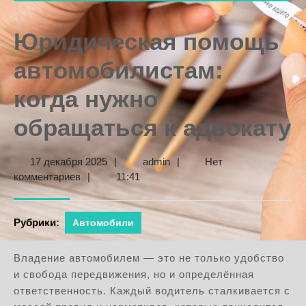
Юридическая помощь
автомобилистам:
когда нужно
обращаться к адвокату
17
admin
17 декабря 2025
|
admin
|
Нет
декабря
комментариев
|
11:41
2025
Рубрики:
Автомобили
Владение автомобилем — это не только удобство
и свобода передвижения, но и определённая
ответственность. Каждый водитель сталкивается с