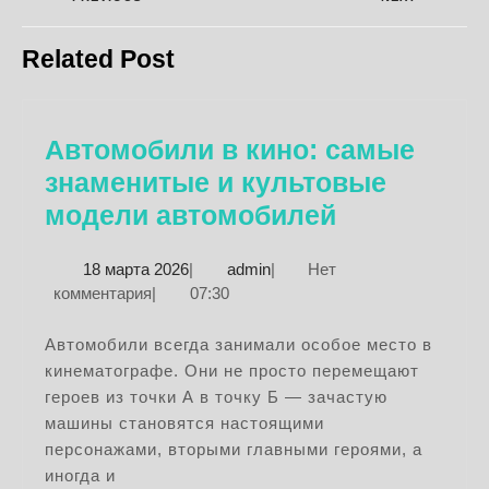
по
записям
Предыдущая
Следующая
Related Post
запись:
запись:
Автомобили в кино: самые
знаменитые и культовые
Автомобил
модели автомобилей
в
18
admin
18 марта 2026
|
admin
|
Нет
кино:
марта
комментария
|
07:30
самые
2026
знамениты
Автомобили всегда занимали особое место в
кинематографе. Они не просто перемещают
и
героев из точки А в точку Б — зачастую
культовые
машины становятся настоящими
модели
персонажами, вторыми главными героями, а
автомобил
иногда и