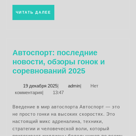
ЧИТАТЬ
ЧИТАТЬ ДАЛЕЕ
ДАЛЕЕ
Автоспорт: последние
новости, обзоры гонок и
Автоспорт:
соревнований 2025
последние
19
admin
19 декабря 2025
|
admin
|
Нет
новости,
декабря
комментария
|
13:47
обзоры
2025
гонок
Введение в мир автоспорта Автоспорт — это
не просто гонки на высоких скоростях. Это
и
настоящий микс адреналина, техники,
соревновани
стратегии и человеческой воли, который
2025
притягивает миллионы болельщиков по всему