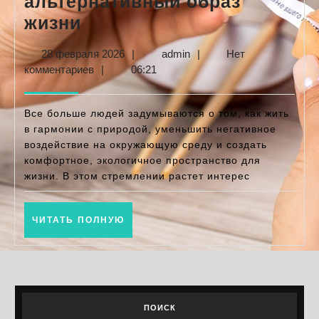
альтернативный образ
Строительство
жизни
эко-
28
admin
28 февраля 2026
|
admin
|
Нет
поселений:
февраля
комментариев
|
06:21
устойчивый
2026
и
Все больше людей задумываются о том, как жить
альтернативный
в гармонии с природой, уменьшить негативное
воздействие на окружающую среду и создать
образ
комфортное, экологичное пространство для
жизни
жизни. В этом стремлении растет интерес
ЧИТАТЬ
ЧИТАТЬ ПОЛНУЮ
ПОЛНУЮ
ПОИСК