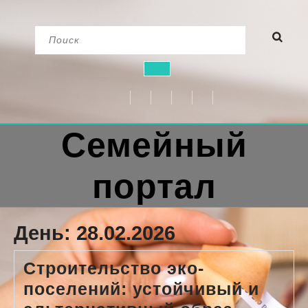
Перейти
Найти:
к
содержимому
Кнопка
Открыть
Семейный
портал
День:
28.02.2026
Строительство эко-
поселений: устойчивый и