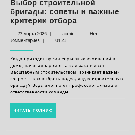
Выбор строительной
бригады: советы и важные
Выбор
критерии отбора
строительной
23
admin
23 марта 2026
|
admin
|
Нет
бригады:
марта
комментариев
|
04:21
советы
2026
и
Когда приходит время серьезных изменений в
важные
доме, начиная с ремонта или заканчивая
масштабным строительством, возникает важный
критерии
вопрос — как выбрать подходящую строительную
отбора
бригаду? Ведь именно от профессионализма и
ответственности команды
ЧИТАТЬ
ЧИТАТЬ ПОЛНУЮ
ПОЛНУЮ