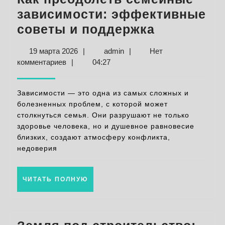
зависимости: эффективные
Как
советы и поддержка
преодолет
19
admin
19 марта 2026
|
admin
|
Нет
семейные
марта
комментариев
|
04:27
зависимос
2026
эффектив
Зависимости — это одна из самых сложных и
советы
болезненных проблем, с которой может
столкнуться семья. Они разрушают не только
и
здоровье человека, но и душевное равновесие
поддержк
близких, создают атмосферу конфликта,
недоверия
ЧИТАТЬ
ЧИТАТЬ ПОЛНУЮ
ПОЛНУЮ