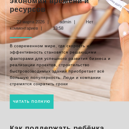
экономия времени и
Строительство
ресурсов
быстровозводимых
23
admin
23 марта 2026
|
admin
|
Нет
зданий:
марта
комментариев
|
13:58
экономия
2026
времени
В современном мире, где скорость и
и
эффективность становятся решающими
факторами для успешного развития бизнеса и
ресурсов
реализации проектов, строительство
быстровозводимых зданий приобретает всё
большую популярность. Люди и компании
стремятся сократить сроки
ЧИТАТЬ
ЧИТАТЬ ПОЛНУЮ
ПОЛНУЮ
Как поддержать ребёнка