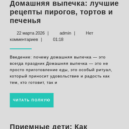
Домашняя выпечка: лучшие
рецепты пирогов, тортов и
Домашняя
печенья
выпечка:
22
admin
22 марта 2026
|
admin
|
Нет
лучшие
марта
комментариев
|
01:18
рецепты
2026
пирогов,
Введение: почему домашняя выпечка — это
тортов
всегда праздник Домашняя выпечка — это не
просто приготовление еды, это особый ритуал,
и
который приносит удовольствие и радость как
печенья
тем, кто готовит, так и
ЧИТАТЬ
ЧИТАТЬ ПОЛНУЮ
ПОЛНУЮ
Приемные дети: Как