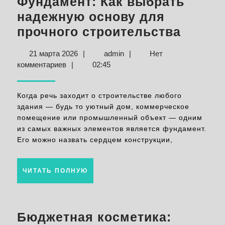
Фундамент: Как выбрать
надежную основу для
Фунда
прочного строительства
Как
21
admin
21 марта 2026
|
admin
|
Нет
выбра
марта
комментариев
|
02:45
надеж
2026
основ
Когда речь заходит о строительстве любого
для
здания — будь то уютный дом, коммерческое
помещение или промышленный объект — одним
прочн
из самых важных элементов является фундамент.
строи
Его можно назвать сердцем конструкции,
ЧИТАТЬ
ЧИТАТЬ ПОЛНУЮ
ПОЛНУЮ
Бюджетная косметика: