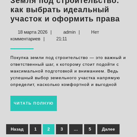
Земля под строительство:
как выбрать идеальный
Зем
участок и оформить права
под
18
admin
18 марта 2026
|
admin
|
Нет
стр
марта
комментариев
|
21:11
как
2026
выб
Покупка земли под строительство — это важный и
иде
ответственный шаг, к которому стоит подойти с
максимальной подготовкой и вниманием. Ведь
уча
успешный выбор земельного участка напрямую
и
определит, насколько комфортной и выгодной
офо
пра
ЧИТАТЬ
ЧИТАТЬ ПОЛНУЮ
ПОЛНУЮ
Пагинация
Назад
1
2
3
…
5
Далее