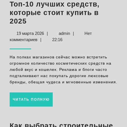
Топ-10 лучших средств,
которые стоит купить в
Бюджетная
2025
косметика:
19
admin
19 марта 2026
|
admin
|
Нет
Топ-10
марта
комментариев
|
22:16
лучших
2026
средств,
На полках магазинов сейчас можно встретить
которые
огромное количество косметических средств на
любой вкус и кошелек. Реклама и блоги часто
стоит
подталкивают нас покупать дорогие люксовые
купить
бренды, обещая чудеса и мгновенные изменения.
в
2025
ЧИТАТЬ
ЧИТАТЬ ПОЛНУЮ
ПОЛНУЮ
Как выбрать строительные