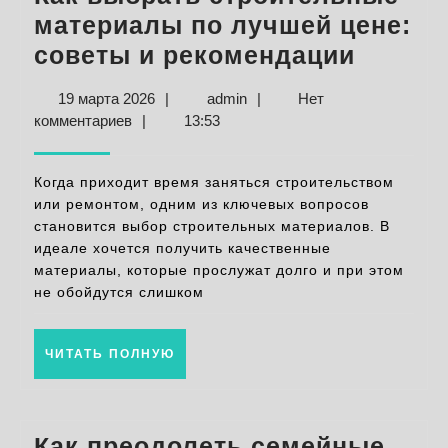
материалы по лучшей цене:
Как
советы и рекомендации
выбра
19
admin
19 марта 2026
|
admin
|
Нет
строи
марта
комментариев
|
13:53
матер
2026
по
Когда приходит время заняться строительством
лучше
или ремонтом, одним из ключевых вопросов
становится выбор строительных материалов. В
цене:
идеале хочется получить качественные
совет
материалы, которые прослужат долго и при этом
и
не обойдутся слишком
реком
ЧИТАТЬ
ЧИТАТЬ ПОЛНУЮ
ПОЛНУЮ
Как преодолеть семейные