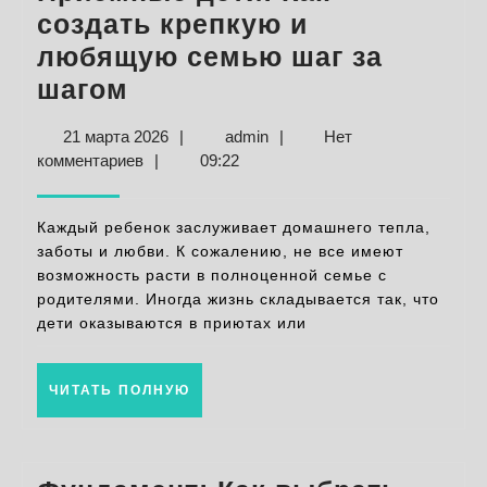
создать крепкую и
любящую семью шаг за
Приемные
шагом
дети:
21
admin
21 марта 2026
|
admin
|
Нет
Как
марта
комментариев
|
09:22
создать
2026
крепкую
Каждый ребенок заслуживает домашнего тепла,
и
заботы и любви. К сожалению, не все имеют
возможность расти в полноценной семье с
любящую
родителями. Иногда жизнь складывается так, что
семью
дети оказываются в приютах или
шаг
за
ЧИТАТЬ
ЧИТАТЬ ПОЛНУЮ
шагом
ПОЛНУЮ