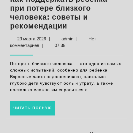
при потере близкого
человека: советы и
Как
рекомендации
поддержать
23
admin
23 марта 2026
|
admin
|
Нет
ребёнка
марта
комментариев
|
07:38
при
2026
потере
Потерять близкого человека — это одно из самых
близкого
сложных испытаний, особенно для ребенка.
Взрослые часто недооценивают, насколько
человека:
глубоко дети чувствуют боль и утрату, а также
советы
насколько сложно им справиться с
и
рекомендации
ЧИТАТЬ
ЧИТАТЬ ПОЛНУЮ
ПОЛНУЮ