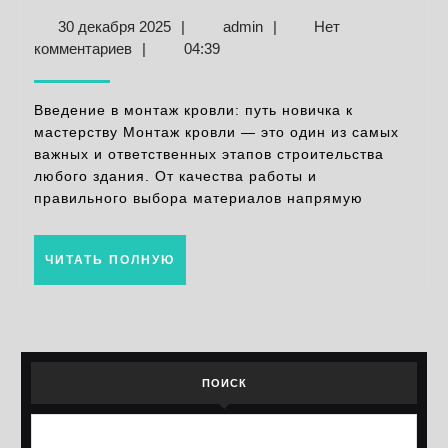
кровл
30
admin
30 декабря 2025
|
admin
|
Нет
пошаг
декабря
комментариев
|
04:39
инстр
2025
для
Введение в монтаж кровли: путь новичка к
начин
мастерству Монтаж кровли — это один из самых
важных и ответственных этапов строительства
строи
любого здания. От качества работы и
правильного выбора материалов напрямую
ЧИТАТЬ
ЧИТАТЬ ПОЛНУЮ
ПОЛНУЮ
ПОИСК