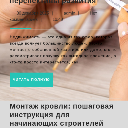
Рынок
перспективы развития
недвиж
30
admin
30 декабря 2025
|
admin
|
Нет
2025:
декабря
комментариев
|
19:49
ключев
2025
тенденц
Недвижимость — это одна из тех сфер, которая
и
всегда волнует большинство людей. Кто-то
мечтает о собственной квартире или доме, кто-то
перспек
рассматривает покупку как выгодное вложение, а
развити
кто-то просто интересуется, как
ЧИТАТЬ
ЧИТАТЬ ПОЛНУЮ
ПОЛНУЮ
Монтаж кровли: пошаговая
инструкция для
Монта
начинающих строителей