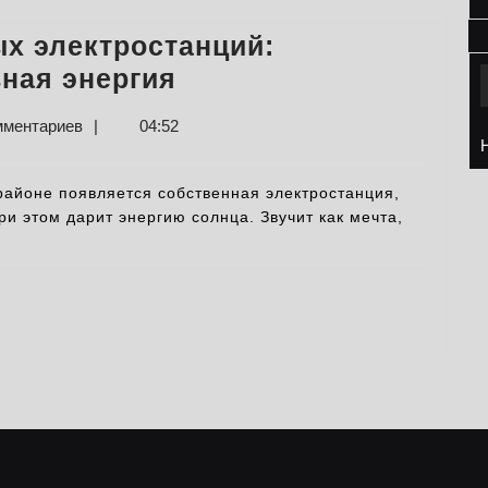
рекомендации
х электростанций:
Строительство
ная энергия
солнечных
мментариев
|
04:52
электростанций:
экологичная
 районе появляется собственная электростанция,
и
ри этом дарит энергию солнца. Звучит как мечта,
эффективная
энергия