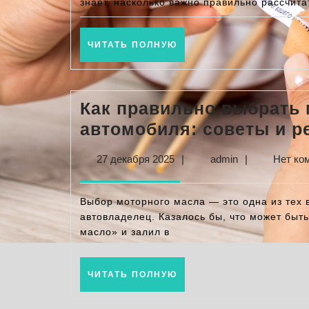
пр
знает, насколько важно правильно рассчита
и
те
ЧИТАТЬ
ЧИТАТЬ ПОЛНУЮ
ПОЛНУЮ
на
б
Как правильно выбрать 
автомобиля: советы и 
27
admin
27 декабря 2025
|
admin
|
Нет ко
декабря
2025
Выбор моторного масла — это одна из тех 
автовладелец. Казалось бы, что может быт
масло» и залил в
ЧИТАТЬ
ЧИТАТЬ ПОЛНУЮ
ПОЛНУЮ