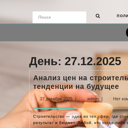
Перейти
Найти:
ПОЛ
к
содержимому
День:
27.12.2025
Анализ цен на строител
Ан
тенденции на будущее
це
27
admin
27 декабря 2025
|
admin
|
Нет ко
на
декабря
ст
2025
Строительство — одна из тех сфер, где ст
ма
результат и бюджет. Любой, кто когда-либо