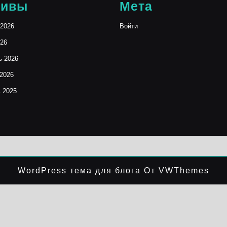
хивы
Мета
2026
Войти
26
ь 2026
2026
 2025
WordPress тема для блога
От VWThemes
Прокрутить
вверх