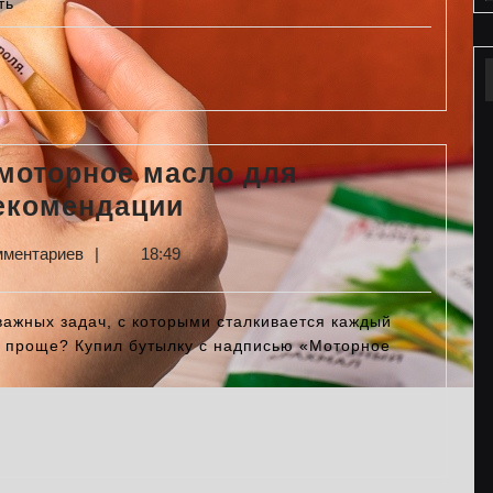
огнозы
ть
нденции
удущее
моторное масло для
Как
рекомендации
правильно
мментариев
|
18:49
выбрать
моторное
важных задач, с которыми сталкивается каждый
масло
ь проще? Купил бутылку с надписью «Моторное
для
автомобиля:
советы
и