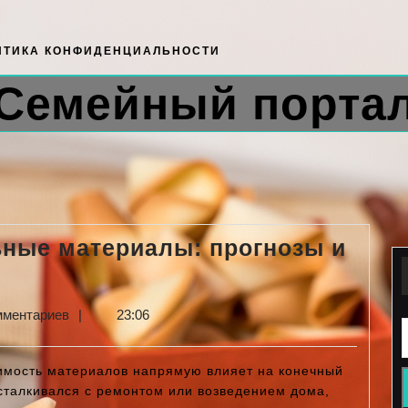
ИТИКА КОНФИДЕНЦИАЛЬНОСТИ
Семейный порта
ьные материалы: прогнозы и
ализ
н
мментариев
|
23:06
роительные
оимость материалов напрямую влияет на конечный
териалы:
 сталкивался с ремонтом или возведением дома,