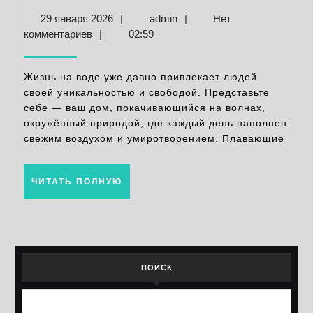
плавающих
29
admin
29 января 2026
|
admin
|
Нет
домов:
января
комментариев
|
02:59
комфорт
2026
и
Жизнь на воде уже давно привлекает людей
инновации
своей уникальностью и свободой. Представьте
себе — ваш дом, покачивающийся на волнах,
на
окружённый природой, где каждый день наполнен
воде
свежим воздухом и умиротворением. Плавающие
ЧИТАТЬ
ЧИТАТЬ ПОЛНУЮ
ПОЛНУЮ
ПОИСК