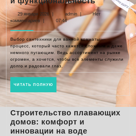
Как
и функциональность
выбрать
29
admin
29 января 2026
|
admin
|
Нет
сантехник
января
комментариев
|
07:44
для
2026
ванной:
Выбор сантехники для ванной комнаты —
комфорт,
процесс, который часто кажется сложным и даже
немного пугающим. Ведь ассортимент на рынке
стиль
огромен, а хочется, чтобы все элементы служили
и
долго и радовали глаз,
функцион
ЧИТАТЬ
ЧИТАТЬ ПОЛНУЮ
ПОЛНУЮ
Строительство плавающих
домов: комфорт и
Строительс
инновации на воде