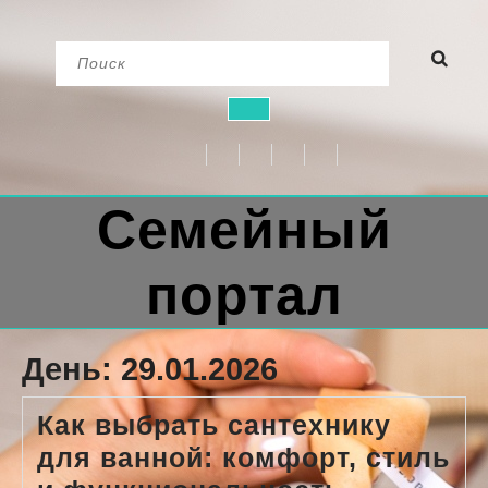
Перейти
Найти:
к
содержимому
Кнопка
Открыть
Семейный
портал
День:
29.01.2026
Как выбрать сантехнику
для ванной: комфорт, стиль