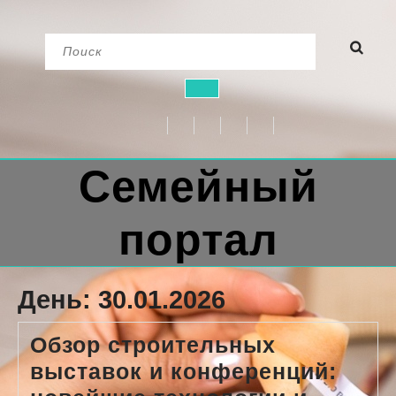
Перейти
Найти:
к
содержимому
Кнопка
Открыть
Семейный
портал
День:
30.01.2026
Обзор строительных
выставок и конференций: