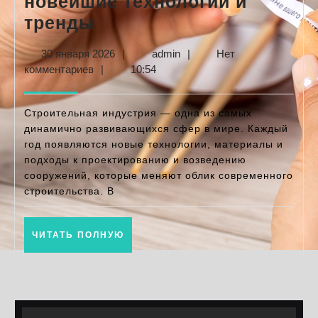
новейшие технологии и
Обзор
тренды
строительных
30
admin
30 января 2026
|
admin
|
Нет
выставок
января
комментариев
|
10:54
и
2026
конференций:
Строительная индустрия — одна из самых
новейшие
динамично развивающихся сфер в мире. Каждый
год появляются новые технологии, материалы и
технологии
подходы к проектированию и возведению
и
сооружений, которые меняют облик современного
тренды
строительства. В
ЧИТАТЬ
ЧИТАТЬ ПОЛНУЮ
ПОЛНУЮ