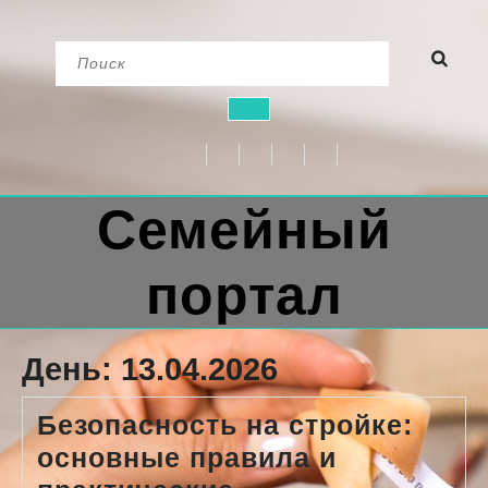
Перейти
Найти:
к
содержимому
Кнопка
Открыть
Семейный
портал
День:
13.04.2026
Безопасность на стройке:
основные правила и