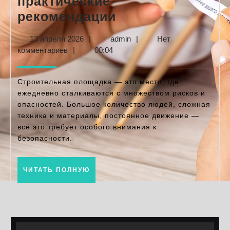
практические
Безопасность
рекомендации
на
13
admin
13 апреля 2026
|
admin
|
Нет
стройке:
апреля
комментариев
|
00:04
основные
2026
правила
Строительная площадка — это место, где
и
ежедневно сталкиваются с множеством рисков и
опасностей. Большое количество людей, сложная
практические
техника и материалы, постоянное движение —
рекомендации
всё это требует особого внимания к
безопасности.
ЧИТАТЬ
ЧИТАТЬ ПОЛНУЮ
ПОЛНУЮ