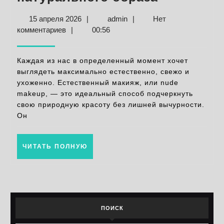
makeup:
15
admin
15 апреля 2026
|
admin
|
Нет
естестве
апреля
комментариев
|
00:56
макияж
2026
для
Каждая из нас в определенный момент хочет
свежего
выглядеть максимально естественно, свежо и
ухоженно. Естественный макияж, или nude
и
makeup, — это идеальный способ подчеркнуть
натураль
свою природную красоту без лишней вычурности.
образа
Он
ЧИТАТЬ
ЧИТАТЬ ПОЛНУЮ
ПОЛНУЮ
ПОИСК