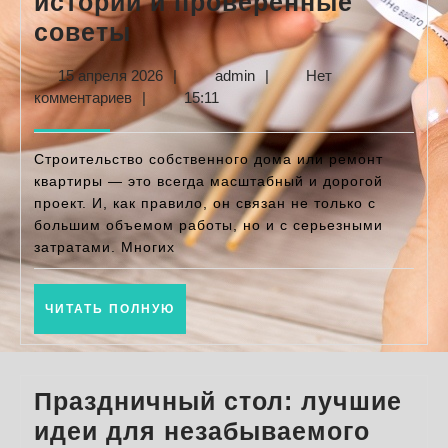
истории и проверенные
Как
советы
сэкономить
15
admin
15 апреля 2026
|
admin
|
Нет
на
апреля
комментариев
|
15:11
строительстве:
2026
реальные
Строительство собственного дома или ремонт
истории
квартиры — это всегда масштабный и дорогой
проект. И, как правило, он связан не только с
и
большим объемом работы, но и с серьезными
проверенные
затратами. Многих
советы
ЧИТАТЬ
ЧИТАТЬ ПОЛНУЮ
ПОЛНУЮ
Праздничный стол: лучшие
идеи для незабываемого