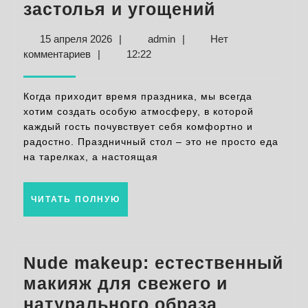
Празднич
застолья и угощений
стол:
15
admin
15 апреля 2026
|
admin
|
Нет
лучшие
апреля
комментариев
|
12:22
идеи
2026
для
Когда приходит время праздника, мы всегда
незабыва
хотим создать особую атмосферу, в которой
каждый гость почувствует себя комфортно и
застолья
радостно. Праздничный стол – это не просто еда
и
на тарелках, а настоящая
угощений
ЧИТАТЬ
ЧИТАТЬ ПОЛНУЮ
ПОЛНУЮ
Nude makeup: естественный
макияж для свежего и
Nude
натурального образа